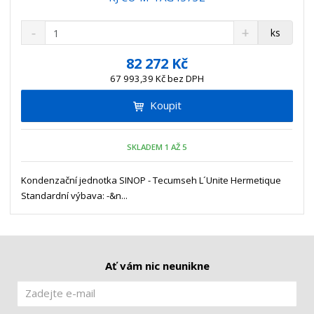
S
N
Z
ks
n
a
m
í
v
ě
82 272 Kč
ž
ý
n
67 993,39 Kč bez DPH
i
š
i
t
i
Koupit
t
m
t
p
n
m
o
o
n
SKLADEM 1 AŽ 5
ž
o
č
s
ž
e
t
s
Kondenzační jednotka SINOP - Tecumseh L´Unite Hermetique
t
v
t
Standardní výbava: -&n...
í
v
í
Ať vám nic neunikne