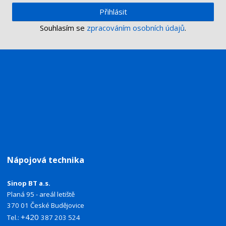
Přihlásit
Souhlasím se
zpracováním osobních údajů
.
Nápojová technika
Sinop BT a.s.
Planá 95 - areál letiště
370 01 České Budějovice
+420
Tel.:
387 203 524