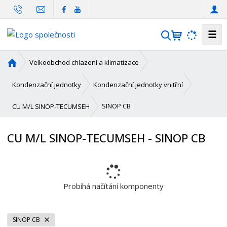
☰
V
y
h
Ú
Velkoobchod chlazení a klimatizace
l
v
o
e
Kondenzační jednotky
Kondenzační jednotky vnitřní
d
d
n
SINOP CB
CU M/L SINOP-TECUMSEH
a
í
t
s
CU M/L SINOP-TECUMSEH - SINOP CB
t
r
a
n
a
Probíhá načítání komponenty
SINOP CB