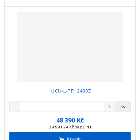
í
v
í
KJ CU-L-TFH2480Z
S
N
Z
ks
n
a
m
í
v
ě
48 390 Kč
ž
ý
n
39 991,74 Kč bez DPH
i
š
i
t
i
Koupit
t