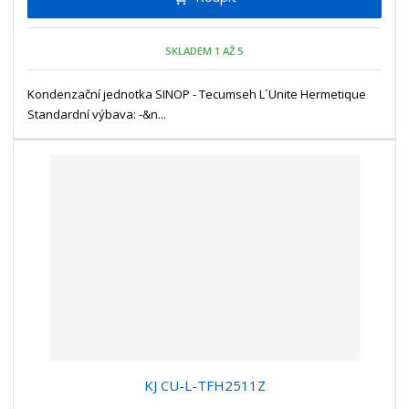
m
t
p
n
m
o
o
n
SKLADEM 1 AŽ 5
ž
o
č
s
ž
e
t
s
Kondenzační jednotka SINOP - Tecumseh L´Unite Hermetique
t
v
t
Standardní výbava: -&n...
í
v
í
KJ CU-L-TFH2511Z