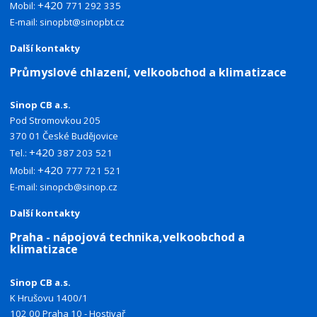
+420
Mobil:
771 292 335
E-mail:
sinopbt@sinopbt.cz
Další kontakty
Průmyslové chlazení, velkoobchod a klimatizace
Sinop CB a.s.
Pod Stromovkou 205
370 01 České Budějovice
+420
Tel.:
387 203 521
+420
Mobil:
777 721 521
E-mail:
sinopcb@sinop.cz
Další kontakty
Praha - nápojová technika,velkoobchod a
klimatizace
Sinop CB a.s.
K Hrušovu 1400/1
102 00 Praha 10 - Hostivař