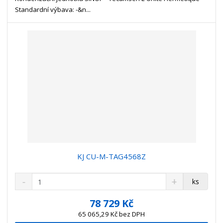
v
t
Standardní výbava: -&n...
í
v
í
KJ CU-M-TAG4568Z
S
N
Z
ks
n
a
m
í
v
ě
78 729 Kč
ž
ý
n
65 065,29 Kč bez DPH
i
š
i