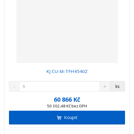
KJ CU-M-TFH4540Z
S
N
Z
ks
n
a
m
í
v
ě
60 866 Kč
ž
ý
n
50 302,48 Kč bez DPH
i
š
i
t
i
Koupit
t
m
t
p
n
m
o
o
n