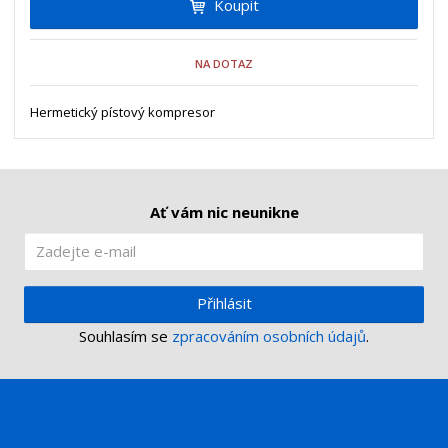
Koupit
t
m
t
p
n
m
o
o
n
NA DOTAZ
ž
o
č
s
ž
e
t
s
Hermetický pístový kompresor
t
v
t
í
v
í
Ať vám nic neunikne
Přihlásit
Souhlasím se
zpracováním osobních údajů
.