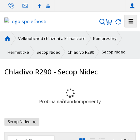
☰
V
y
h
Ú
Velkoobchod chlazení a klimatizace
Kompresory
l
v
o
e
Secop Nidec
Hermetické
Secop Nidec
Chladivo R290
d
d
n
a
Chladivo R290 - Secop Nidec
í
t
s
t
r
a
Probíhá načítání komponenty
n
a
Secop Nidec
Ř
O
T
Ř