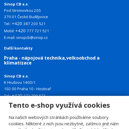
Sinop CB a.s.
Pod Stromovkou 205
370 01 České Budějovice
+420
Tel.:
387 203 521
+420
Mobil:
777 721 521
E-mail:
sinopcb@sinop.cz
Další kontakty
Praha - nápojová technika,velkoobchod a
klimatizace
Sinop CB a.s.
K Hrušovu 1400/1
102 00 Praha 10 - Hostivař
+420
Tel.:
272 700 671
+420
Tento e-shop využívá cookies
Mobil:
774 335 918
E-mail:
sinoppraha@sinop.cz
Na našich webových stránkách používáme soubory
Další kontakty
cookies. Některé z nich jsou nezbytné, zatímco jiné nám