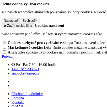
Tento e-shop využívá cookies
Na našich webových stránkách používáme soubory cookies. Některé z n
Nastavení
Souhlasím
Cookies nastavení
Zavřít cookie lištu
Vaše soukromí je důležité. Můžete si vybrat nastavení cookies níže.
Cookies nezbytné pro využívání e-shopu
Toto nastavení nelze 
Marketingové cookies
Díky těmto cookies můžeme zlepšovat výko
Analytické cookies
Tyto cookies nám pomáhají pochopit, jak e-s
Potvrzuji
Po - Pá: 7.30 - 16.00 hodin
+420 387 203 521
sinopcb@sinop.cz
Obchodní podmínky
Poradna
Kontakt
O NÁS