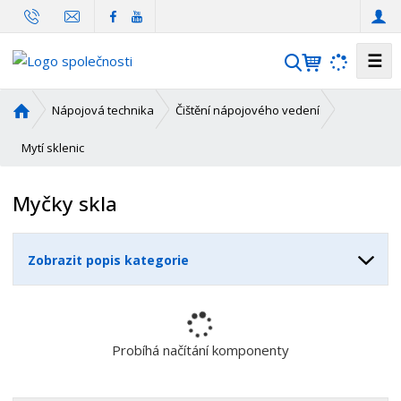
☰
V
y
h
Ú
Nápojová technika
Čištění nápojového vedení
l
v
o
Mytí sklenic
e
d
d
n
a
Myčky skla
í
t
s
t
Zobrazit popis kategorie
r
a
n
a
Probíhá načítání komponenty