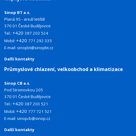
Sinop BT a.s.
Planá 95 - areál letiště
370 01 České Budějovice
+420
Tel.:
387 203 524
+420
Mobil:
771 292 335
E-mail:
sinopbt@sinopbt.cz
Další kontakty
Průmyslové chlazení, velkoobchod a klimatizace
Sinop CB a.s.
Pod Stromovkou 205
370 01 České Budějovice
+420
Tel.:
387 203 521
+420
Mobil:
777 721 521
E-mail:
sinopcb@sinop.cz
Další kontakty