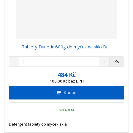
Tablety Dunetic 600g do myček na sklo Du...
S
N
Z
Ks
n
a
m
í
v
ě
484 Kč
ž
ý
n
400,00 Kč bez DPH
i
š
i
t
i
Koupit
t
m
t
p
n
m
o
o
n
SKLADEM
ž
o
č
s
ž
e
t
s
Detergent tablety do myček skla
t
v
t