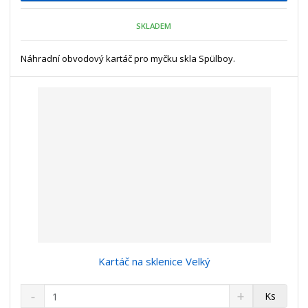
n
m
o
o
n
SKLADEM
ž
o
č
s
ž
e
t
s
Náhradní obvodový kartáč pro myčku skla Spülboy.
t
v
t
í
v
í
Kartáč na sklenice Velký
S
N
Z
Ks
n
a
m