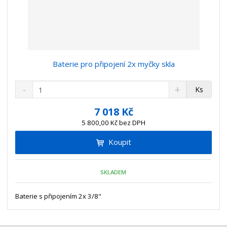
Baterie pro připojení 2x myčky skla
S
N
Z
Ks
n
a
m
í
v
ě
7 018 Kč
ž
ý
n
5 800,00 Kč bez DPH
i
š
i
t
i
Koupit
t
m
t
p
n
m
o
o
n
SKLADEM
ž
o
č
s
ž
e
t
s
Baterie s připojením 2x 3/8"
t
v
t
í
v