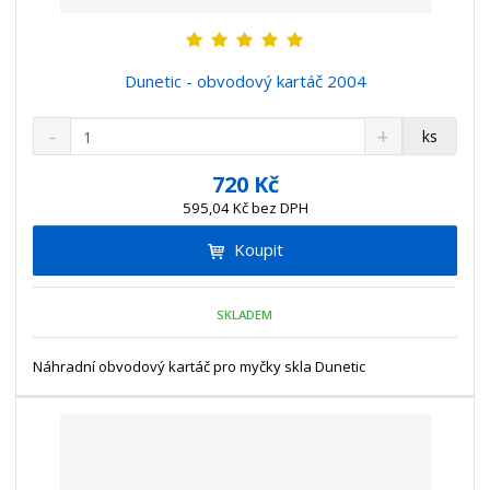
Dunetic - obvodový kartáč 2004
S
N
Z
ks
n
a
m
í
v
ě
720 Kč
ž
ý
n
595,04 Kč bez DPH
i
š
i
t
i
Koupit
t
m
t
p
n
m
o
o
n
SKLADEM
ž
o
č
s
ž
e
t
s
Náhradní obvodový kartáč pro myčky skla Dunetic
t
v
t
í
v
í