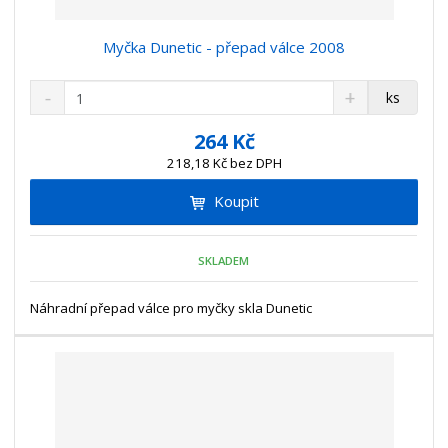
Myčka Dunetic - přepad válce 2008
S
N
Z
ks
n
a
m
í
v
ě
264 Kč
ž
ý
n
218,18 Kč bez DPH
i
š
i
t
i
Koupit
t
m
t
p
n
m
o
o
n
SKLADEM
ž
o
č
s
ž
e
t
s
Náhradní přepad válce pro myčky skla Dunetic
t
v
t
í
v
í