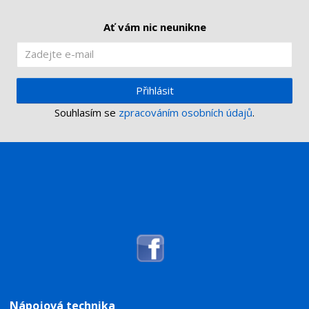
í
Ať vám nic neunikne
Přihlásit
Souhlasím se
zpracováním osobních údajů
.
Nápojová technika