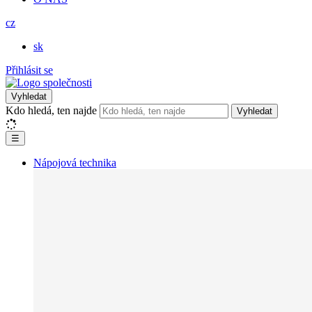
cz
sk
Přihlásit se
Vyhledat
Kdo hledá, ten najde
Vyhledat
☰
Nápojová technika