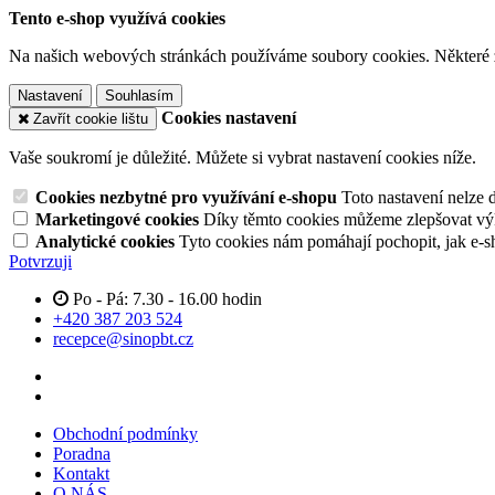
Tento e-shop využívá cookies
Na našich webových stránkách používáme soubory cookies. Některé z n
Nastavení
Souhlasím
Cookies nastavení
Zavřít cookie lištu
Vaše soukromí je důležité. Můžete si vybrat nastavení cookies níže.
Cookies nezbytné pro využívání e-shopu
Toto nastavení nelze 
Marketingové cookies
Díky těmto cookies můžeme zlepšovat výko
Analytické cookies
Tyto cookies nám pomáhají pochopit, jak e-s
Potvrzuji
Po - Pá: 7.30 - 16.00 hodin
+420 387 203 524
recepce@sinopbt.cz
Obchodní podmínky
Poradna
Kontakt
O NÁS