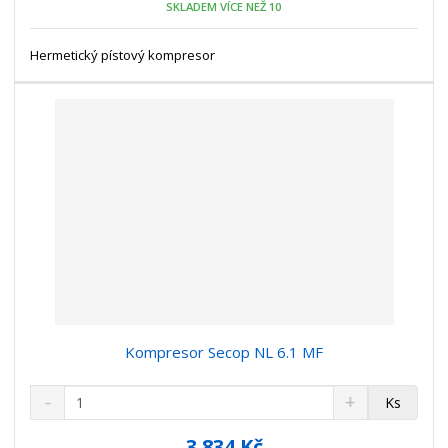
SKLADEM VÍCE NEŽ 10
ž
o
č
s
ž
e
t
s
Hermetický pístový kompresor
t
v
t
í
v
í
Kompresor Secop NL 6.1 MF
S
N
Z
Ks
n
a
m
í
v
ě
3 834 Kč