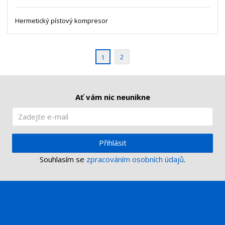
ž
o
s
ž
e
t
s
Hermetický pístový kompresor
t
v
t
í
v
í
2
1
Ať vám nic neunikne
Přihlásit
Souhlasím se
zpracováním osobních údajů
.