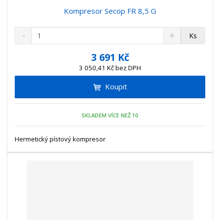
Kompresor Secop FR 8,5 G
S
N
Z
Ks
n
a
m
í
v
ě
3 691 Kč
ž
ý
n
3 050,41 Kč bez DPH
i
š
i
t
i
Koupit
t
m
t
p
n
m
o
o
n
SKLADEM VÍCE NEŽ 10
ž
o
č
s
ž
e
t
s
Hermetický pístový kompresor
t
v
t
í
v
í