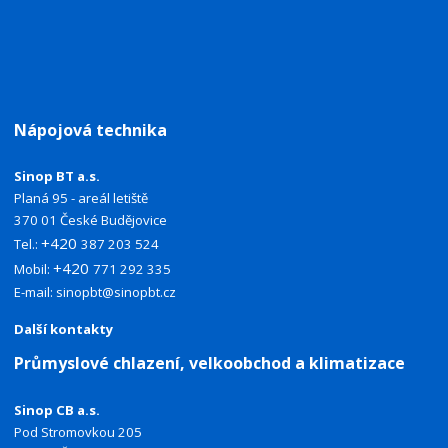
Nápojová technika
Sinop BT a.s.
Planá 95 - areál letiště
370 01 České Budějovice
+420
Tel.:
387 203 524
+420
Mobil:
771 292 335
E-mail:
sinopbt@sinopbt.cz
Další kontakty
Průmyslové chlazení, velkoobchod a klimatizace
Sinop CB a.s.
Pod Stromovkou 205