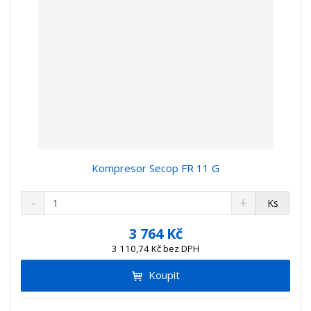
í
Kompresor Secop FR 11 G
S
N
Z
Ks
n
a
m
í
v
ě
3 764 Kč
ž
ý
n
3 110,74 Kč bez DPH
i
š
i
t
i
Koupit
t
m
t
p
n
m
o
o
n