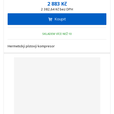
í
v
ě
2 883 Kč
ž
ý
n
2 382,64 Kč bez DPH
i
š
i
t
i
Koupit
t
m
t
p
n
m
o
o
n
SKLADEM VÍCE NEŽ 10
ž
o
č
s
ž
e
t
s
Hermetický pístový kompresor
t
v
t
í
v
í