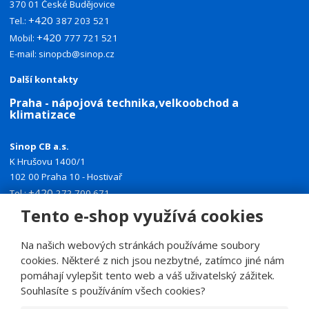
370 01 České Budějovice
+420
Tel.:
387 203 521
+420
Mobil:
777 721 521
E-mail:
sinopcb@sinop.cz
Další kontakty
Praha - nápojová technika,velkoobchod a
klimatizace
Sinop CB a.s.
K Hrušovu 1400/1
102 00 Praha 10 - Hostivař
+420
Tel.:
272 700 671
+420
Mobil:
774 335 918
Tento e-shop využívá cookies
E-mail:
sinoppraha@sinop.cz
Na našich webových stránkách používáme soubory
Další kontakty
cookies. Některé z nich jsou nezbytné, zatímco jiné nám
pomáhají vylepšit tento web a váš uživatelský zážitek.
Souhlasíte s používáním všech cookies?