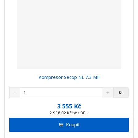
í
Kompresor Secop NL 7.3 MF
S
N
Z
Ks
n
a
m
í
v
ě
3 555 Kč
ž
ý
n
2 938,02 Kč bez DPH
i
š
i
t
i
Koupit
t
m
t
p
n
m
o