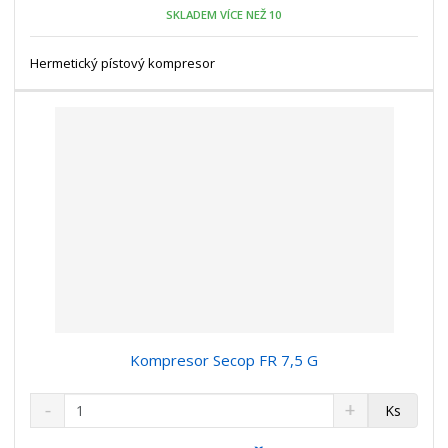
o
n
SKLADEM VÍCE NEŽ 10
ž
o
č
s
ž
e
t
s
Hermetický pístový kompresor
t
v
t
í
v
í
Kompresor Secop FR 7,5 G
S
N
Z
Ks
n
a
m
í
v
ě