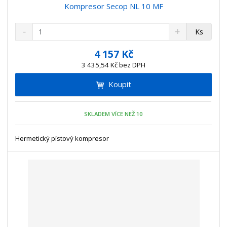
Kompresor Secop NL 10 MF
S
N
Z
Ks
n
a
m
í
v
ě
4 157 Kč
ž
ý
n
3 435,54 Kč bez DPH
i
š
i
t
i
Koupit
t
m
t
p
n
m
o
o
n
SKLADEM VÍCE NEŽ 10
ž
o
č
s
ž
e
t
s
Hermetický pístový kompresor
t
v
t
í
v
í