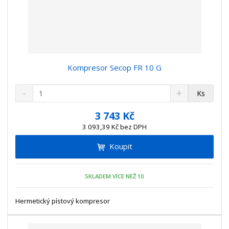
Kompresor Secop FR 10 G
S
N
Z
Ks
n
a
m
í
v
ě
3 743 Kč
ž
ý
n
3 093,39 Kč bez DPH
i
š
i
t
i
Koupit
t
m
t
p
n
m
o
o
n
SKLADEM VÍCE NEŽ 10
ž
o
č
s
ž
e
t
s
Hermetický pístový kompresor
t
v
t
í
v