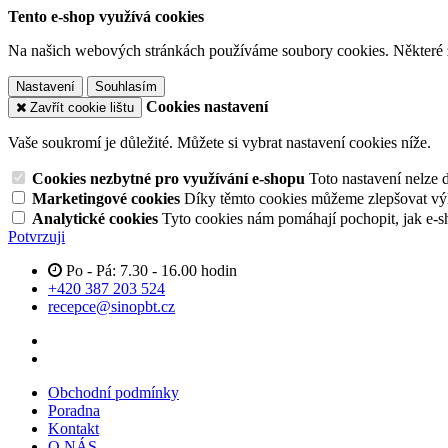
Tento e-shop využívá cookies
Na našich webových stránkách používáme soubory cookies. Některé z n
Nastavení
Souhlasím
Cookies nastavení
Zavřít cookie lištu
Vaše soukromí je důležité. Můžete si vybrat nastavení cookies níže.
Cookies nezbytné pro využívání e-shopu
Toto nastavení nelze 
Marketingové cookies
Díky těmto cookies můžeme zlepšovat výko
Analytické cookies
Tyto cookies nám pomáhají pochopit, jak e-s
Potvrzuji
Po - Pá: 7.30 - 16.00 hodin
+420 387 203 524
recepce@sinopbt.cz
Obchodní podmínky
Poradna
Kontakt
O NÁS