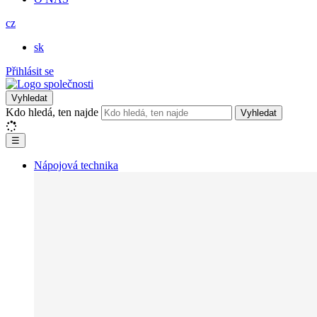
cz
sk
Přihlásit se
Vyhledat
Kdo hledá, ten najde
Vyhledat
☰
Nápojová technika