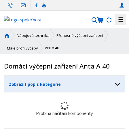
☰
V
y
h
Ú
Nápojová technika
Přenosné výčepní zařízení
l
v
o
e
ANTA 40
Malé profi výčepy
d
d
n
a
Domácí výčepní zařízení Anta A 40
í
t
s
t
Zobrazit popis kategorie
r
a
n
a
Probíhá načítání komponenty