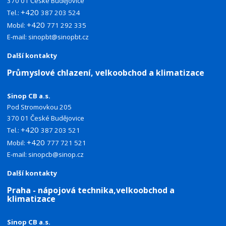
370 01 České Budějovice
+420
Tel.:
387 203 524
+420
Mobil:
771 292 335
E-mail:
sinopbt@sinopbt.cz
Další kontakty
Průmyslové chlazení, velkoobchod a klimatizace
Sinop CB a.s.
Pod Stromovkou 205
370 01 České Budějovice
+420
Tel.:
387 203 521
+420
Mobil:
777 721 521
E-mail:
sinopcb@sinop.cz
Další kontakty
Praha - nápojová technika,velkoobchod a
klimatizace
Sinop CB a.s.