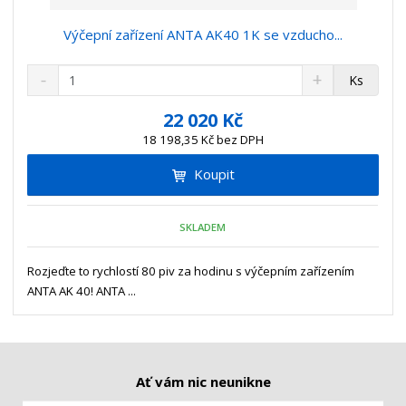
Výčepní zařízení ANTA AK40 1K se vzducho...
S
N
Z
Ks
n
a
m
í
v
ě
22 020 Kč
ž
ý
n
18 198,35 Kč bez DPH
i
š
i
t
i
Koupit
t
m
t
p
n
m
o
o
n
SKLADEM
ž
o
č
s
ž
e
t
s
Rozjeďte to rychlostí 80 piv za hodinu s výčepním zařízením
t
v
t
ANTA AK 40! ANTA ...
í
v
í
Ať vám nic neunikne