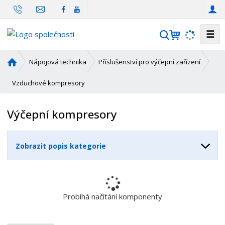
☰
V
y
h
Ú
Nápojová technika
Příslušenství pro výčepní zařízení
l
v
o
Vzduchové kompresory
e
d
d
n
a
Výčepní kompresory
í
t
s
t
Zobrazit popis kategorie
r
a
n
a
Probíhá načítání komponenty