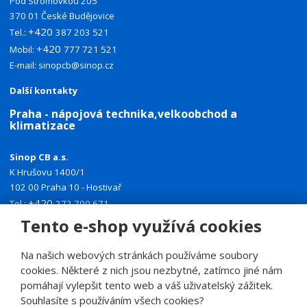
Pod Stromovkou 205
370 01 České Budějovice
+420
Tel.:
387 203 521
+420
Mobil:
777 721 521
E-mail:
sinopcb@sinop.cz
Další kontakty
Praha - nápojová technika,velkoobchod a
klimatizace
Sinop CB a.s.
K Hrušovu 1400/1
102 00 Praha 10 - Hostivař
+420
Tel.:
272 700 671
+420
Tento e-shop využívá cookies
Mobil:
774 335 918
E-mail:
sinoppraha@sinop.cz
Na našich webových stránkách používáme soubory
Další kontakty
cookies. Některé z nich jsou nezbytné, zatímco jiné nám
pomáhají vylepšit tento web a váš uživatelský zážitek.
Souhlasíte s používáním všech cookies?