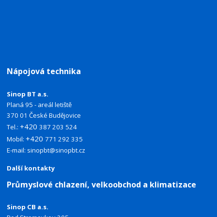
Nápojová technika
Sinop BT a.s.
Planá 95 - areál letiště
370 01 České Budějovice
+420
Tel.:
387 203 524
+420
Mobil:
771 292 335
E-mail:
sinopbt@sinopbt.cz
Další kontakty
Průmyslové chlazení, velkoobchod a klimatizace
Sinop CB a.s.