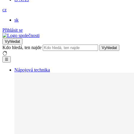
cz
sk
Přihlásit se
Vyhledat
Kdo hledá, ten najde
Vyhledat
☰
Nápojová technika