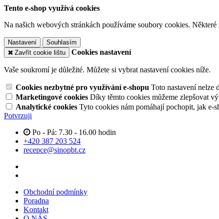
Tento e-shop využívá cookies
Na našich webových stránkách používáme soubory cookies. Některé z n
Nastavení
Souhlasím
Cookies nastavení
Zavřít cookie lištu
Vaše soukromí je důležité. Můžete si vybrat nastavení cookies níže.
Cookies nezbytné pro využívání e-shopu
Toto nastavení nelze 
Marketingové cookies
Díky těmto cookies můžeme zlepšovat výko
Analytické cookies
Tyto cookies nám pomáhají pochopit, jak e-s
Potvrzuji
Po - Pá: 7.30 - 16.00 hodin
+420 387 203 524
recepce@sinopbt.cz
Obchodní podmínky
Poradna
Kontakt
O NÁS