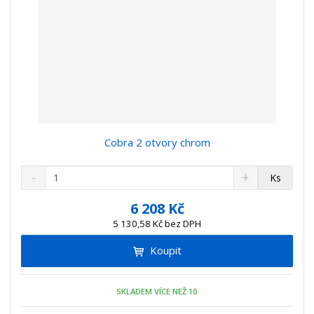
Cobra 2 otvory chrom
S
N
Z
Ks
n
a
m
í
v
ě
6 208 Kč
ž
ý
n
5 130,58 Kč bez DPH
i
š
i
t
i
Koupit
t
m
t
p
n
m
o
o
n
SKLADEM VÍCE NEŽ 10
ž
o
č
s
ž
e