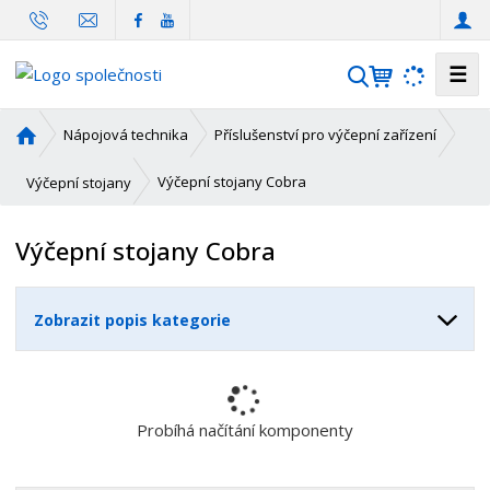
☰
V
y
h
Ú
Nápojová technika
Příslušenství pro výčepní zařízení
l
v
o
e
Výčepní stojany Cobra
Výčepní stojany
d
d
n
a
Výčepní stojany Cobra
í
t
s
t
Zobrazit popis kategorie
r
a
n
a
Probíhá načítání komponenty