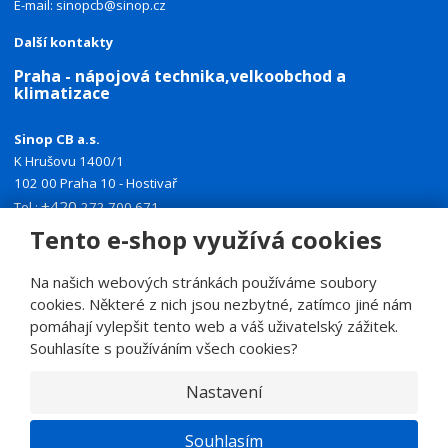
E-mail:
sinopcb@sinop.cz
Další kontakty
Praha - nápojová technika,velkoobchod a
klimatizace
Sinop CB a.s.
K Hrušovu 1400/1
102 00 Praha 10 - Hostivař
+420
Tel.:
272 700 671
+420
Tento e-shop využívá cookies
Mobil:
774 335 918
E-mail:
sinoppraha@sinop.cz
Na našich webových stránkách používáme soubory
Další kontakty
cookies. Některé z nich jsou nezbytné, zatímco jiné nám
pomáhají vylepšit tento web a váš uživatelský zážitek.
Souhlasíte s používáním všech cookies?
Nastavení
© 2026, SINOP CB a.s.
E
Souhlasím
B