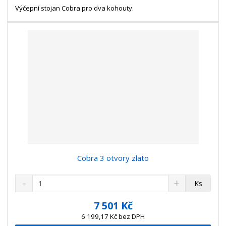
t
s
Výčepní stojan Cobra pro dva kohouty.
t
v
t
í
v
í
Cobra 3 otvory zlato
S
N
Z
Ks
n
a
m
í
v
ě
7 501 Kč
ž
ý
n
6 199,17 Kč bez DPH
i
š
i