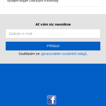
t
s
Výčepní stojan Cobra pro 4 kohouty
t
v
t
í
v
í
Ať vám nic neunikne
Přihlásit
Souhlasím se
zpracováním osobních údajů
.