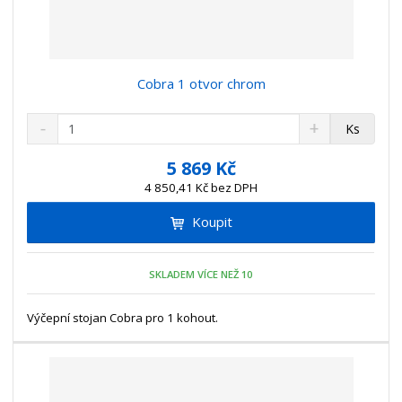
Cobra 1 otvor chrom
S
N
Z
Ks
n
a
m
í
v
ě
5 869 Kč
ž
ý
n
4 850,41 Kč bez DPH
i
š
i
t
i
Koupit
t
m
t
p
n
m
o
o
n
SKLADEM VÍCE NEŽ 10
ž
o
č
s
ž
e
t
s
Výčepní stojan Cobra pro 1 kohout.
t
v
t
í
v
í