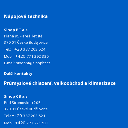
Nápojová technika
Sinop BT a.s.
Planá 95 - areál letiště
370 01 České Budějovice
+420
Tel.:
387 203 524
+420
Mobil:
771 292 335
E-mail:
sinopbt@sinopbt.cz
Další kontakty
Průmyslové chlazení, velkoobchod a klimatizace
Sinop CB a.s.
Pod Stromovkou 205
370 01 České Budějovice
+420
Tel.:
387 203 521
+420
Mobil:
777 721 521