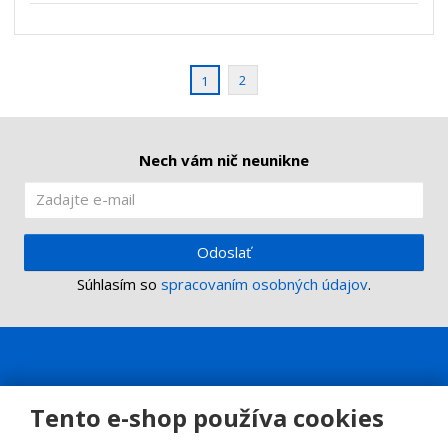
s
ž
e
t
s
t
v
t
o
v
2
1
o
Nech vám nič neunikne
Odoslať
Súhlasím so
spracovaním osobných údajov
.
Tento e-shop používa cookies