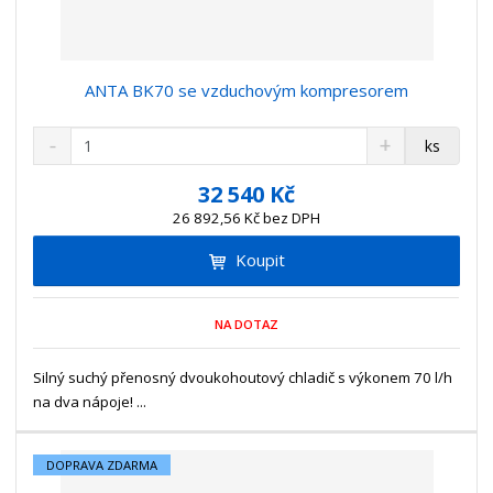
ANTA BK70 se vzduchovým kompresorem
S
N
Z
ks
n
a
m
í
v
ě
32 540 Kč
ž
ý
n
26 892,56 Kč bez DPH
i
š
i
t
i
Koupit
t
m
t
p
n
m
o
o
n
NA DOTAZ
ž
o
č
s
ž
e
t
s
Silný suchý přenosný dvoukohoutový chladič s výkonem 70 l/h
t
v
t
na dva nápoje! ...
í
v
í
DOPRAVA ZDARMA