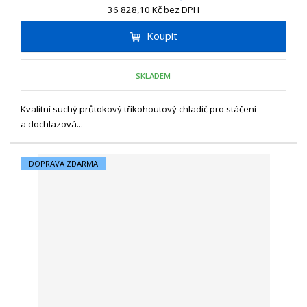
ž
ý
n
36 828,10 Kč bez DPH
i
š
i
t
i
Koupit
t
m
t
p
n
m
o
o
n
SKLADEM
ž
o
č
s
ž
e
t
s
Kvalitní suchý průtokový tříkohoutový chladič pro stáčení
t
v
t
a dochlazová...
í
v
í
DOPRAVA ZDARMA