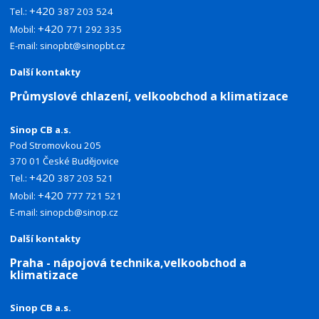
+420
Tel.:
387 203 524
+420
Mobil:
771 292 335
E-mail:
sinopbt@sinopbt.cz
Další kontakty
Průmyslové chlazení, velkoobchod a klimatizace
Sinop CB a.s.
Pod Stromovkou 205
370 01 České Budějovice
+420
Tel.:
387 203 521
+420
Mobil:
777 721 521
E-mail:
sinopcb@sinop.cz
Další kontakty
Praha - nápojová technika,velkoobchod a
klimatizace
Sinop CB a.s.