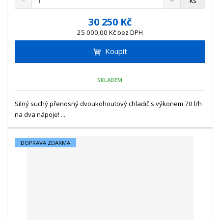
ks
n
a
m
í
v
ě
30 250 Kč
ž
ý
n
25 000,00 Kč bez DPH
i
š
i
t
i
Koupit
t
m
t
p
n
m
o
o
n
SKLADEM
ž
o
č
s
ž
e
t
s
Silný suchý přenosný dvoukohoutový chladič s výkonem 70 l/h
t
v
t
na dva nápoje! ...
í
v
í
DOPRAVA ZDARMA