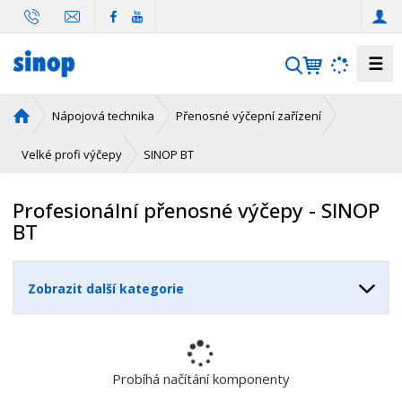
☰
V
y
h
Ú
Nápojová technika
Přenosné výčepní zařízení
l
v
e
o
SINOP BT
Velké profi výčepy
d
d
n
a
Profesionální přenosné výčepy - SINOP
í
t
BT
s
t
r
Zobrazit další kategorie
a
n
a
Probíhá načítání komponenty