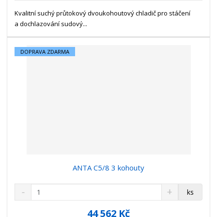
s
ž
e
t
s
Kvalitní suchý průtokový dvoukohoutový chladič pro stáčení
t
v
t
a dochlazování sudový...
í
v
í
DOPRAVA ZDARMA
ANTA C5/8 3 kohouty
S
N
Z
ks
n
a
m
í
v
ě
44 562 Kč