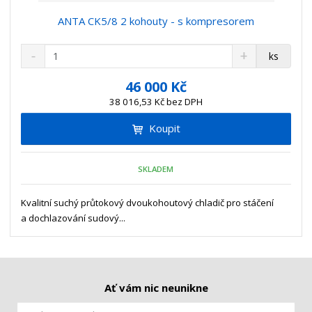
ANTA CK5/8 2 kohouty - s kompresorem
S
N
Z
ks
n
a
m
í
v
ě
46 000 Kč
ž
ý
n
38 016,53 Kč bez DPH
i
š
i
t
i
Koupit
t
m
t
p
n
m
o
o
n
SKLADEM
ž
o
č
s
ž
e
t
s
Kvalitní suchý průtokový dvoukohoutový chladič pro stáčení
t
v
t
a dochlazování sudový...
í
v
í
Ať vám nic neunikne