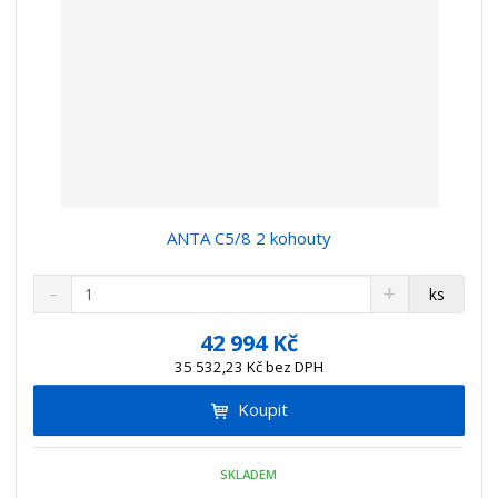
ANTA C5/8 2 kohouty
S
N
Z
ks
n
a
m
í
v
ě
42 994 Kč
ž
ý
n
35 532,23 Kč bez DPH
i
š
i
t
i
Koupit
t
m
t
p
n
m
o
o
n
SKLADEM
ž
o
č