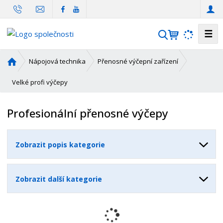
☰
V
y
h
Ú
Nápojová technika
Přenosné výčepní zařízení
l
v
o
Velké profi výčepy
e
d
d
n
a
Profesionální přenosné výčepy
í
t
s
t
Zobrazit popis kategorie
r
a
n
Zobrazit další kategorie
a