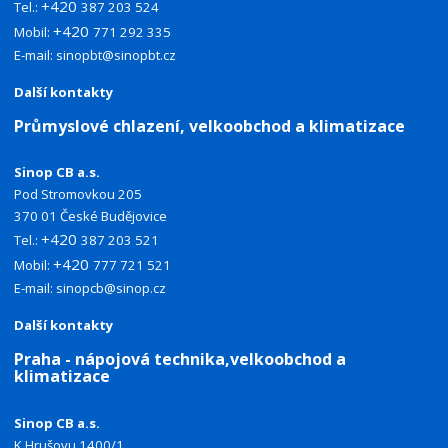
+420
Tel.:
387 203 524
+420
Mobil:
771 292 335
E-mail:
sinopbt@sinopbt.cz
Další kontakty
Průmyslové chlazení, velkoobchod a klimatizace
Sinop CB a.s.
Pod Stromovkou 205
370 01 České Budějovice
+420
Tel.:
387 203 521
+420
Mobil:
777 721 521
E-mail:
sinopcb@sinop.cz
Další kontakty
Praha - nápojová technika,velkoobchod a
klimatizace
Sinop CB a.s.
K Hrušovu 1400/1