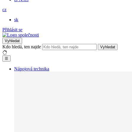
cz
sk
Přihlásit se
Vyhledat
Kdo hledá, ten najde
Vyhledat
☰
Nápojová technika