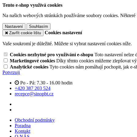
Tento e-shop využívá cookies
Na našich webových stránkách používáme soubory cookies. Některé z n
Nastavení
Souhlasím
Cookies nastavení
Zavřít cookie lištu
Vaše soukromí je důležité. Můžete si vybrat nastavení cookies níže.
Cookies nezbytné pro využívání e-shopu
Toto nastavení nelze 
Marketingové cookies
Díky těmto cookies můžeme zlepšovat výko
Analytické cookies
Tyto cookies nám pomáhají pochopit, jak e-s
Potvrzuji
Po - Pá: 7.30 - 16.00 hodin
+420 387 203 524
recepce@sinopbt.cz
Obchodní podmínky
Poradna
Kontakt
O NÁS