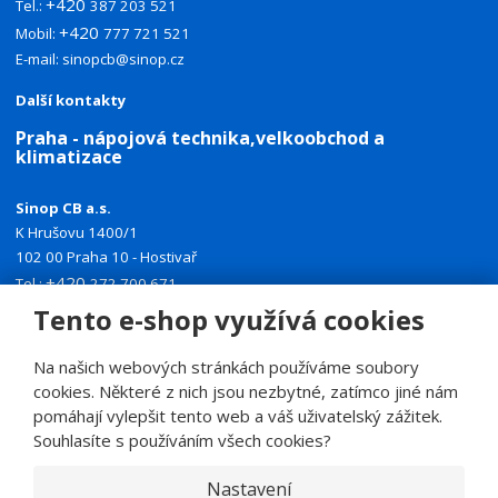
+420
Tel.:
387 203 521
+420
Mobil:
777 721 521
E-mail:
sinopcb@sinop.cz
Další kontakty
Praha - nápojová technika,velkoobchod a
klimatizace
Sinop CB a.s.
K Hrušovu 1400/1
102 00 Praha 10 - Hostivař
+420
Tel.:
272 700 671
+420
Tento e-shop využívá cookies
Mobil:
774 335 918
E-mail:
sinoppraha@sinop.cz
Na našich webových stránkách používáme soubory
Další kontakty
cookies. Některé z nich jsou nezbytné, zatímco jiné nám
pomáhají vylepšit tento web a váš uživatelský zážitek.
Souhlasíte s používáním všech cookies?
Nastavení