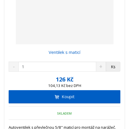
Ventilek s maticí
S
N
Z
Ks
n
a
m
í
v
ě
126 Kč
ž
ý
n
104,13 Kč bez DPH
i
š
i
t
i
Koupit
t
m
t
p
n
m
o
o
n
SKLADEM
ž
o
č
s
ž
e
t
s
Autoventilek s převlečnou 5/8" maticí pro montáž na narážeč.
t