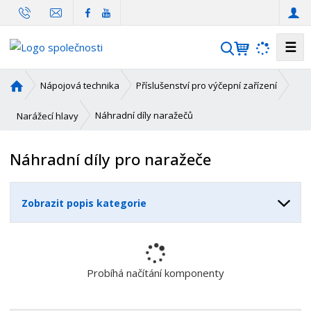
☰
V
y
h
Ú
Nápojová technika
Příslušenství pro výčepní zařízení
l
v
o
e
Náhradní díly naražečů
Narážecí hlavy
d
d
n
a
Náhradní díly pro naražeče
í
t
s
t
Zobrazit popis kategorie
r
a
n
a
Probíhá načítání komponenty