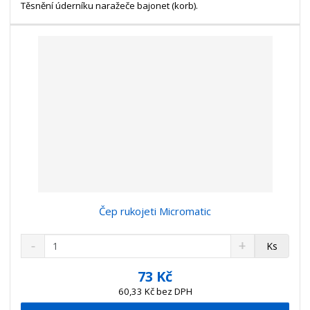
t
s
Těsnění úderníku naražeče bajonet (korb).
t
v
t
í
v
í
Čep rukojeti Micromatic
S
N
Z
Ks
n
a
m
í
v
ě
73 Kč
ž
ý
n
60,33 Kč bez DPH
i
š
i
t
i