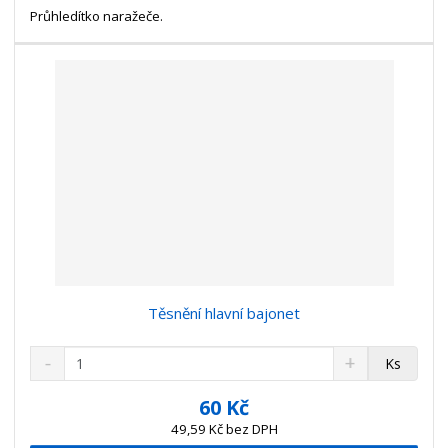
t
s
Průhledítko naražeče.
t
v
t
í
v
í
Těsnění hlavní bajonet
S
N
Z
Ks
n
a
m
í
v
ě
60 Kč
ž
ý
n
49,59 Kč bez DPH
i
š
i