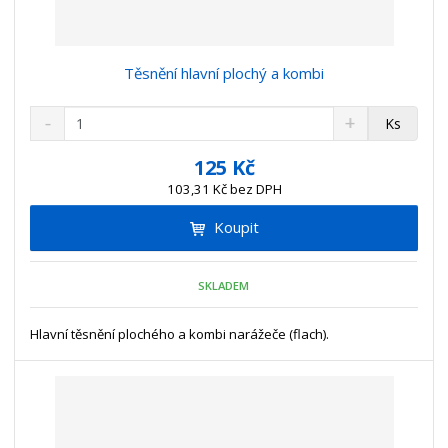
Těsnění hlavní plochý a kombi
S
N
Z
Ks
n
a
m
í
v
ě
125 Kč
ž
ý
n
103,31 Kč bez DPH
i
š
i
t
i
Koupit
t
m
t
p
n
m
o
o
n
SKLADEM
ž
o
č
s
ž
e
t
s
Hlavní těsnění plochého a kombi narážeče (flach).
t
v
t
í
v
í