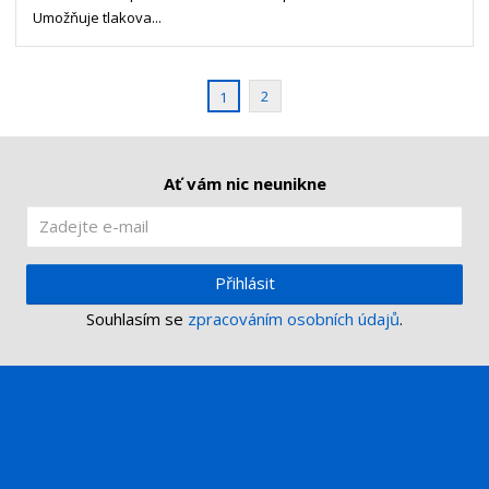
v
t
Umožňuje tlakova...
í
v
í
2
1
Ať vám nic neunikne
Přihlásit
Souhlasím se
zpracováním osobních údajů
.