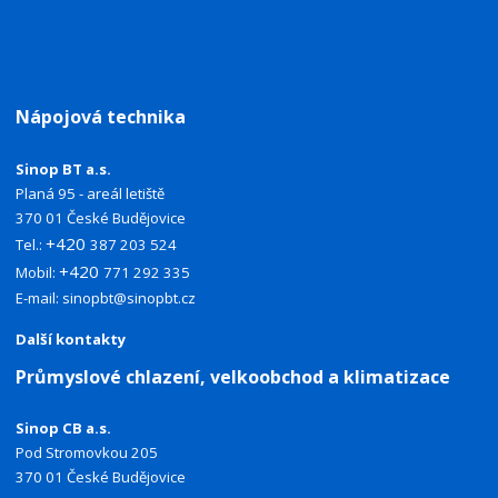
Nápojová technika
Sinop BT a.s.
Planá 95 - areál letiště
370 01 České Budějovice
+420
Tel.:
387 203 524
+420
Mobil:
771 292 335
E-mail:
sinopbt@sinopbt.cz
Další kontakty
Průmyslové chlazení, velkoobchod a klimatizace
Sinop CB a.s.
Pod Stromovkou 205
370 01 České Budějovice