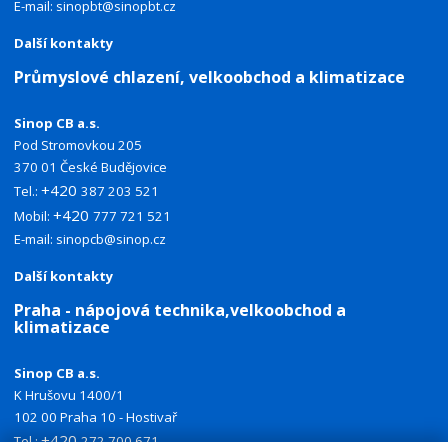
E-mail:
sinopbt@sinopbt.cz
Další kontakty
Průmyslové chlazení, velkoobchod a klimatizace
Sinop CB a.s.
Pod Stromovkou 205
370 01 České Budějovice
+420
Tel.:
387 203 521
+420
Mobil:
777 721 521
E-mail:
sinopcb@sinop.cz
Další kontakty
Praha - nápojová technika,velkoobchod a
klimatizace
Sinop CB a.s.
K Hrušovu 1400/1
102 00 Praha 10 - Hostivař
+420
Tel.:
272 700 671