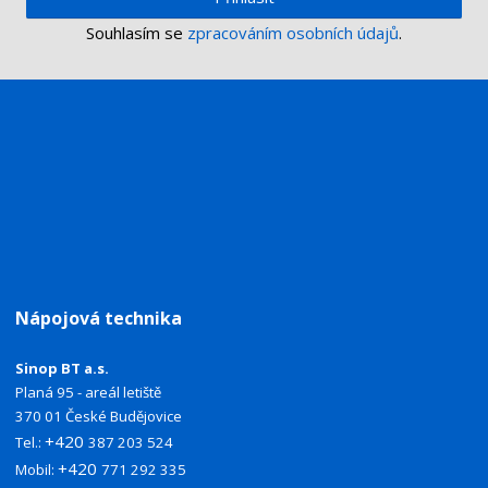
Souhlasím se
zpracováním osobních údajů
.
Nápojová technika
Sinop BT a.s.
Planá 95 - areál letiště
370 01 České Budějovice
+420
Tel.:
387 203 524
+420
Mobil:
771 292 335