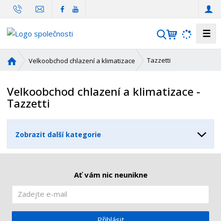
☰
V
y
h
Ú
Tazzetti
Velkoobchod chlazení a klimatizace
l
v
o
e
Velkoobchod chlazení a klimatizace -
d
d
Tazzetti
n
a
í
t
s
Zobrazit další kategorie
t
r
a
n
Ať vám nic neunikne
a
Přihlásit