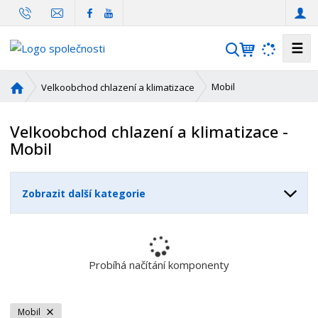
☰
V
y
h
Ú
Mobil
Velkoobchod chlazení a klimatizace
l
v
o
e
Velkoobchod chlazení a klimatizace -
d
d
Mobil
n
a
í
t
s
Zobrazit další kategorie
t
r
a
n
a
Probíhá načítání komponenty
Mobil