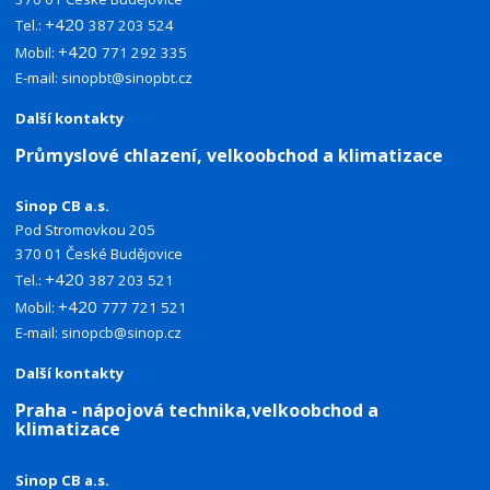
+420
Tel.:
387 203 524
+420
Mobil:
771 292 335
E-mail:
sinopbt@sinopbt.cz
Další kontakty
Průmyslové chlazení, velkoobchod a klimatizace
Sinop CB a.s.
Pod Stromovkou 205
370 01 České Budějovice
+420
Tel.:
387 203 521
+420
Mobil:
777 721 521
E-mail:
sinopcb@sinop.cz
Další kontakty
Praha - nápojová technika,velkoobchod a
klimatizace
Sinop CB a.s.