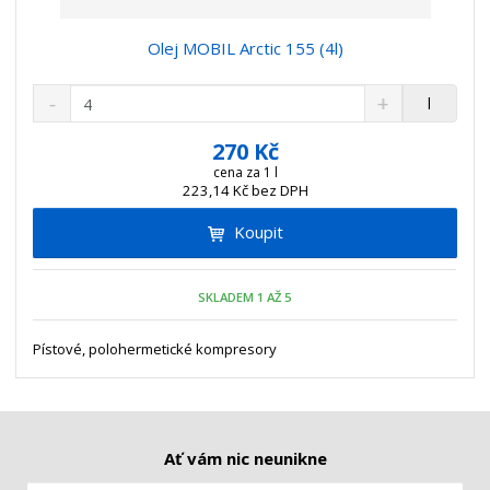
Olej MOBIL Arctic 155 (4l)
S
N
Z
l
n
a
m
í
v
ě
270 Kč
ž
ý
n
cena za 1 l
i
š
223,14 Kč bez DPH
i
t
i
t
m
t
Koupit
p
n
m
o
o
n
ž
o
č
SKLADEM 1 AŽ 5
s
ž
e
t
s
t
Pístové, polohermetické kompresory
v
t
í
v
í
Ať vám nic neunikne