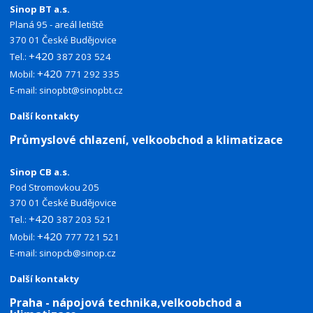
Sinop BT a.s.
Planá 95 - areál letiště
370 01 České Budějovice
+420
Tel.:
387 203 524
+420
Mobil:
771 292 335
E-mail:
sinopbt@sinopbt.cz
Další kontakty
Průmyslové chlazení, velkoobchod a klimatizace
Sinop CB a.s.
Pod Stromovkou 205
370 01 České Budějovice
+420
Tel.:
387 203 521
+420
Mobil:
777 721 521
E-mail:
sinopcb@sinop.cz
Další kontakty
Praha - nápojová technika,velkoobchod a