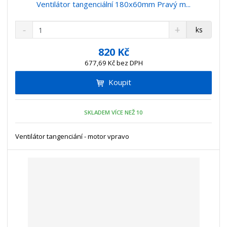
Ventilátor tangenciální 180x60mm Pravý m...
S
N
Z
ks
n
a
m
í
v
ě
820 Kč
ž
ý
n
677,69 Kč bez DPH
i
š
i
t
i
Koupit
t
m
t
p
n
m
o
o
n
SKLADEM VÍCE NEŽ 10
ž
o
č
s
ž
e
t
s
Ventilátor tangenciání - motor vpravo
t
v
t
í
v
í