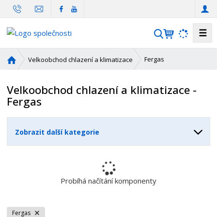
☰
V
y
h
Ú
Fergas
Velkoobchod chlazení a klimatizace
l
v
o
e
Velkoobchod chlazení a klimatizace -
d
d
Fergas
n
a
í
t
s
Zobrazit další kategorie
t
r
a
n
a
Probíhá načítání komponenty
Fergas