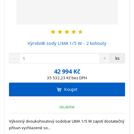
Výrobník sody LIMA 1/5 W - 2 kohouty
S
N
Z
ks
n
a
m
í
v
ě
42 994 Kč
ž
ý
n
35 532,23 Kč bez DPH
i
š
i
t
i
Koupit
t
m
t
p
n
m
o
o
n
SKLADEM
ž
o
č
s
ž
e
t
s
Výkonný dvoukohoutový sodobar LIMA 1/5 W zajistí dostatečný
t
v
t
přísun vychlazené so...
í
v