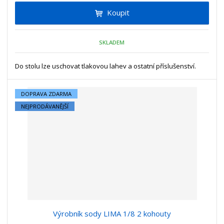
i
t
i
Koupit
t
m
t
p
n
m
o
o
n
SKLADEM
ž
o
č
s
ž
e
t
s
Do stolu lze uschovat tlakovou lahev a ostatní příslušenství.
t
v
t
í
v
DOPRAVA ZDARMA
í
NEJPRODÁVANĚJŠÍ
Výrobník sody LIMA 1/8 2 kohouty