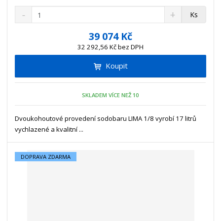
S
N
Z
Ks
n
a
m
í
v
ě
39 074 Kč
ž
ý
n
32 292,56 Kč bez DPH
i
š
i
t
i
Koupit
t
m
t
p
n
m
o
o
n
SKLADEM VÍCE NEŽ 10
ž
o
č
s
ž
e
t
s
Dvoukohoutové provedení sodobaru LIMA 1/8 vyrobí 17 litrů
t
v
t
vychlazené a kvalitní ...
í
v
í
DOPRAVA ZDARMA