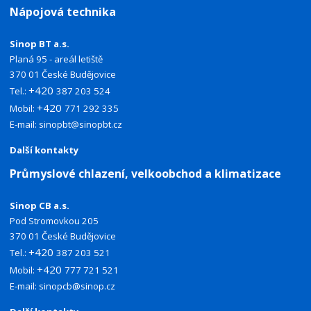
Nápojová technika
Sinop BT a.s.
Planá 95 - areál letiště
370 01 České Budějovice
+420
Tel.:
387 203 524
+420
Mobil:
771 292 335
E-mail:
sinopbt@sinopbt.cz
Další kontakty
Průmyslové chlazení, velkoobchod a klimatizace
Sinop CB a.s.
Pod Stromovkou 205
370 01 České Budějovice
+420
Tel.:
387 203 521
+420
Mobil:
777 721 521
E-mail:
sinopcb@sinop.cz