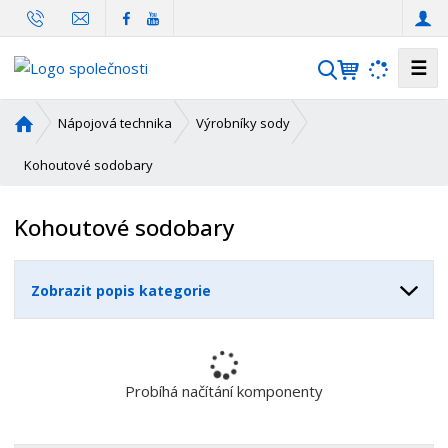
☰
V
y
h
Ú
Nápojová technika
Výrobníky sody
l
v
o
Kohoutové sodobary
e
d
d
n
a
Kohoutové sodobary
í
t
s
t
Zobrazit popis kategorie
r
a
n
a
Probíhá načítání komponenty