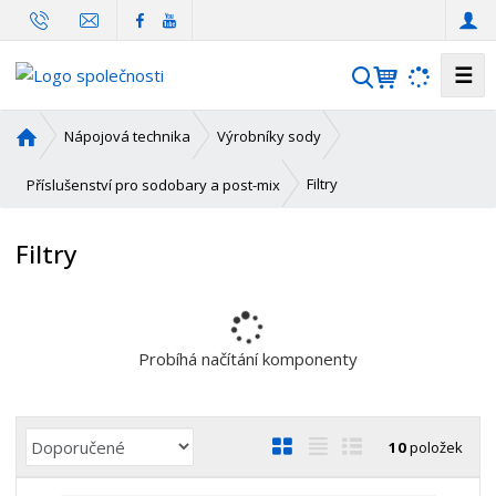
☰
V
y
h
Ú
Nápojová technika
Výrobníky sody
l
v
o
e
Filtry
Příslušenství pro sodobary a post-mix
d
d
n
a
Filtry
í
t
s
t
r
a
Probíhá načítání komponenty
n
a
Ř
O
T
Ř
10
položek
a
b
a
á
z