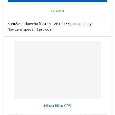
p
n
m
o
o
n
SKLADEM
ž
o
č
s
ž
e
t
s
Kartuše uhlíkového filtru 3M - AP3-C765 pro sodobary.
t
v
t
Navržený speciálně pro och...
í
v
í
Hlava filtru CPS