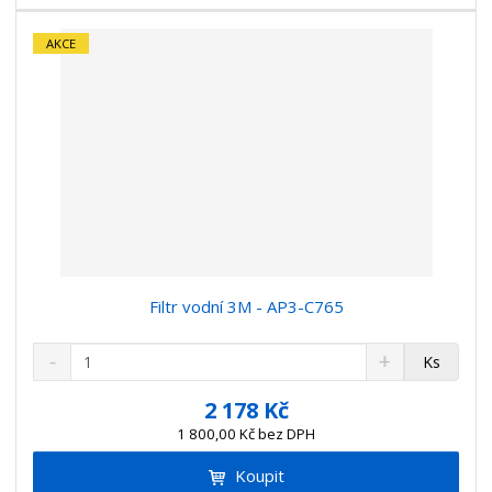
v
t
í
v
í
AKCE
Filtr vodní 3M - AP3-C765
S
N
Z
Ks
n
a
m
í
v
ě
2 178 Kč
ž
ý
n
1 800,00 Kč bez DPH
i
š
i
t
i
Koupit
t
m
t