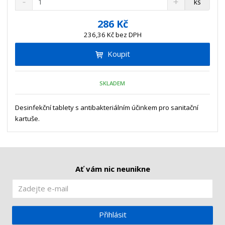
ks
n
a
m
í
v
ě
286 Kč
ž
ý
n
236,36 Kč bez DPH
i
š
i
t
i
Koupit
t
m
t
p
n
m
o
o
n
SKLADEM
ž
o
č
s
ž
e
t
s
Desinfekční tablety s antibakteriálním účinkem pro sanitační
t
v
t
kartuše.
í
v
í
Ať vám nic neunikne
Přihlásit