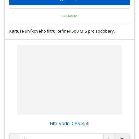
m
t
p
n
m
o
o
n
SKLADEM
ž
o
č
s
ž
e
t
s
Kartuše uhlíkového filtru Refiner 500 CPS pro sodobary.
t
v
t
í
v
í
Filtr vodní CPS 350
S
N
Z
ks