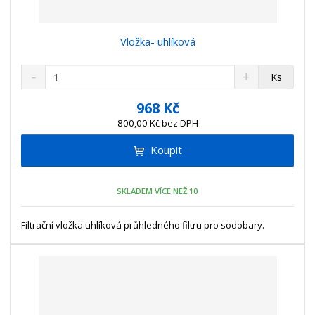
Vložka- uhlíková
S
N
Z
Ks
n
a
m
í
v
ě
968 Kč
ž
ý
n
800,00 Kč bez DPH
i
š
i
t
i
Koupit
t
m
t
p
n
m
o
o
n
SKLADEM VÍCE NEŽ 10
ž
o
č
s
ž
e
t
s
Filtrační vložka uhlíková průhledného filtru pro sodobary.
t
v
t
í
v
í