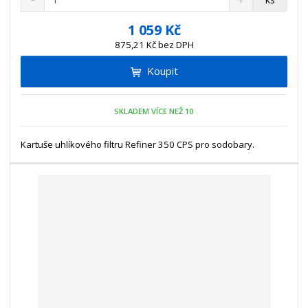
n
a
m
í
v
ě
1 059 Kč
ž
ý
n
875,21 Kč bez DPH
i
š
i
t
i
Koupit
t
m
t
p
n
m
o
o
n
SKLADEM VÍCE NEŽ 10
ž
o
č
s
ž
e
t
s
Kartuše uhlíkového filtru Refiner 350 CPS pro sodobary.
t
v
t
í
v
í