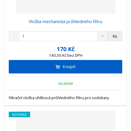
Vložka mechanická průhledného filtru
S
N
Z
Ks
n
a
m
í
v
ě
170 Kč
ž
ý
n
140,50 Kč bez DPH
i
š
i
t
i
Koupit
t
m
t
p
n
m
o
o
n
SKLADEM
ž
o
č
s
ž
e
t
s
Filtrační vložka uhlíková průhledného filtru pro sodobary.
t
v
t
í
v
í
NOVINKA