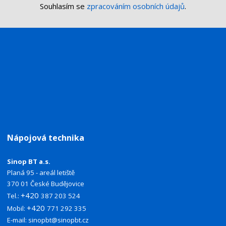
Souhlasím se
zpracováním osobních údajů
.
Nápojová technika
Sinop BT a.s.
Planá 95 - areál letiště
370 01 České Budějovice
+420
Tel.:
387 203 524
+420
Mobil:
771 292 335
E-mail:
sinopbt@sinopbt.cz