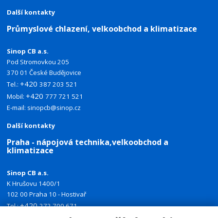
Další kontakty
Průmyslové chlazení, velkoobchod a klimatizace
Sinop CB a.s.
Pod Stromovkou 205
370 01 České Budějovice
+420
Tel.:
387 203 521
+420
Mobil:
777 721 521
E-mail:
sinopcb@sinop.cz
Další kontakty
Praha - nápojová technika,velkoobchod a
klimatizace
Sinop CB a.s.
K Hrušovu 1400/1
102 00 Praha 10 - Hostivař
+420
Tel.:
272 700 671
+420