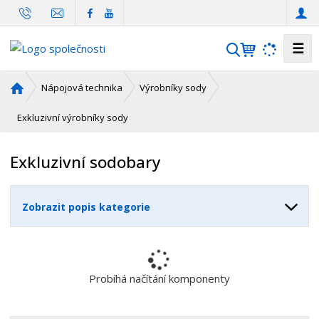
☰
V
y
h
Ú
Nápojová technika
Výrobníky sody
l
v
o
Exkluzivní výrobníky sody
e
d
d
n
a
Exkluzivní sodobary
í
t
s
t
Zobrazit popis kategorie
r
a
n
a
Probíhá načítání komponenty