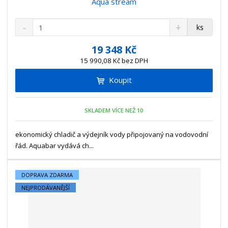
Aqua stream
S
N
Z
ks
n
a
m
í
v
ě
19 348 Kč
ž
ý
n
15 990,08 Kč bez DPH
i
š
i
t
i
Koupit
t
m
t
p
n
m
o
o
n
SKLADEM VÍCE NEŽ 10
ž
o
č
s
ž
e
t
s
ekonomický chladič a výdejník vody připojovaný na vodovodní
t
v
t
řád. Aquabar vydává ch...
í
v
í
DOPRAVA ZDARMA
NEJPRODÁVANĚJŠÍ