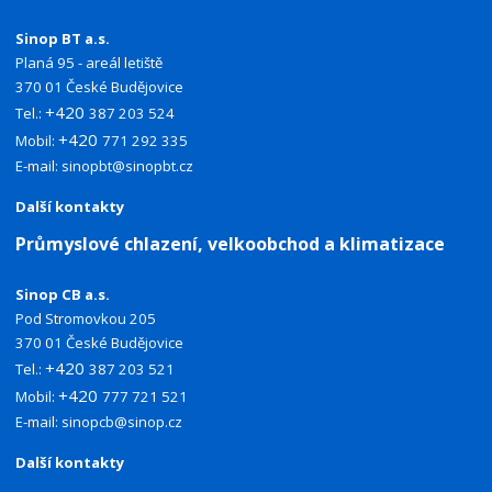
Sinop BT a.s.
Planá 95 - areál letiště
370 01 České Budějovice
+420
Tel.:
387 203 524
+420
Mobil:
771 292 335
E-mail:
sinopbt@sinopbt.cz
Další kontakty
Průmyslové chlazení, velkoobchod a klimatizace
Sinop CB a.s.
Pod Stromovkou 205
370 01 České Budějovice
+420
Tel.:
387 203 521
+420
Mobil:
777 721 521
E-mail:
sinopcb@sinop.cz
Další kontakty