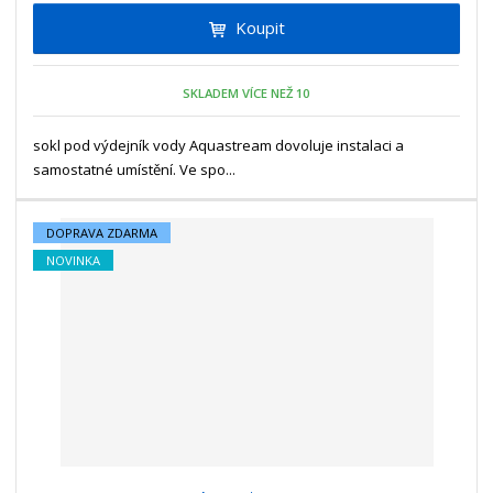
i
t
i
Koupit
t
m
t
p
n
m
o
o
n
SKLADEM VÍCE NEŽ 10
ž
o
č
s
ž
e
t
s
sokl pod výdejník vody Aquastream dovoluje instalaci a
t
v
t
samostatné umístění. Ve spo...
í
v
í
DOPRAVA ZDARMA
NOVINKA