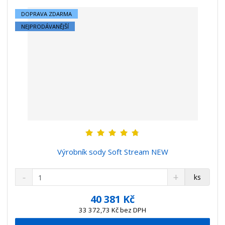
í
DOPRAVA ZDARMA
NEJPRODÁVANĚJŠÍ
Výrobník sody Soft Stream NEW
S
N
Z
ks
n
a
m
í
v
ě
40 381 Kč
ž
ý
n
33 372,73 Kč bez DPH
i
š
i
t
i