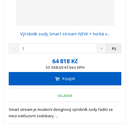
Výrobník sody Smart stream NEW + horká v...
S
N
Z
Ks
n
a
m
í
v
ě
64 818 Kč
ž
ý
n
53 568,60 Kč bez DPH
i
š
i
t
i
Koupit
t
m
t
p
n
m
o
o
n
SKLADEM
ž
o
č
s
ž
e
t
s
Smart stream je moderní designový výrobník sody řadící se
t
v
t
mezi exkluzivní sodobary. ...
í
v
í