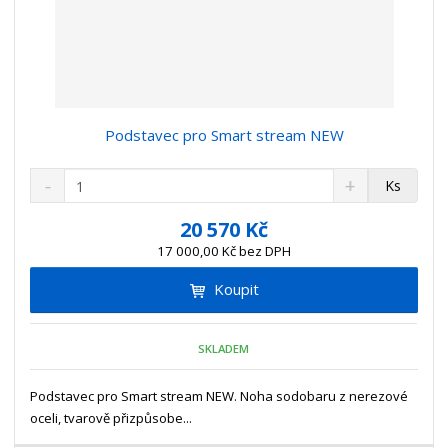
Podstavec pro Smart stream NEW
S
N
Z
Ks
n
a
m
í
v
ě
20 570 Kč
ž
ý
n
17 000,00 Kč bez DPH
i
š
i
t
i
Koupit
t
m
t
p
n
m
o
o
n
SKLADEM
ž
o
č
s
ž
e
t
s
Podstavec pro Smart stream NEW. Noha sodobaru z nerezové
t
v
t
oceli, tvarově přizpůsobe...
í
v