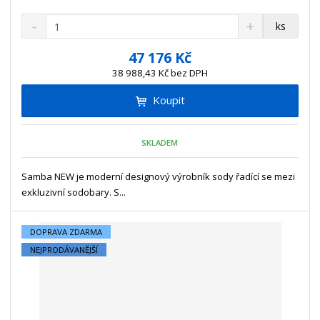
S
N
Z
ks
n
a
m
í
v
ě
47 176 Kč
ž
ý
n
38 988,43 Kč bez DPH
i
š
i
t
i
Koupit
t
m
t
p
n
m
o
o
n
SKLADEM
ž
o
č
s
ž
e
t
s
Samba NEW je moderní designový výrobník sody řadící se mezi
t
v
t
exkluzivní sodobary. S...
í
v
í
DOPRAVA ZDARMA
NEJPRODÁVANĚJŠÍ