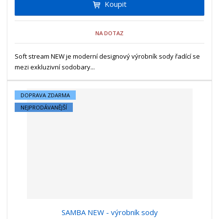
Koupit
t
m
t
p
n
m
o
o
n
NA DOTAZ
ž
o
č
s
ž
e
t
s
Soft stream NEW je moderní designový výrobník sody řadící se
t
v
t
mezi exkluzivní sodobary...
í
v
í
DOPRAVA ZDARMA
NEJPRODÁVANĚJŠÍ
SAMBA NEW - výrobník sody