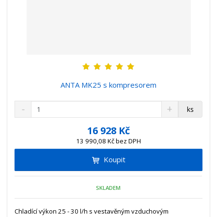
ANTA MK25 s kompresorem
S
N
Z
ks
n
a
m
í
v
ě
16 928 Kč
ž
ý
n
13 990,08 Kč bez DPH
i
š
i
t
i
Koupit
t
m
t
p
n
m
o
o
n
SKLADEM
ž
o
č
s
ž
e
t
s
Chladící výkon 25 - 30 l/h s vestavěným vzduchovým
t