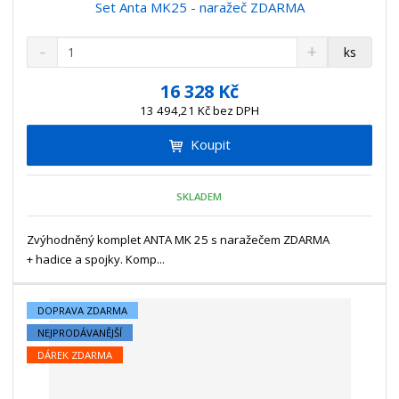
Set Anta MK25 - naražeč ZDARMA
S
N
Z
ks
n
a
m
í
v
ě
16 328 Kč
ž
ý
n
13 494,21 Kč bez DPH
i
š
i
t
i
Koupit
t
m
t
p
n
m
o
o
n
SKLADEM
ž
o
č
s
ž
e
t
s
Zvýhodněný komplet ANTA MK 25 s naražečem ZDARMA
t
v
t
+ hadice a spojky. Komp...
í
v
í
DOPRAVA ZDARMA
NEJPRODÁVANĚJŠÍ
DÁREK ZDARMA