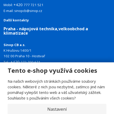
+420
Mobil:
777 721 521
E-mail:
sinopcb@sinop.cz
Další kontakty
Praha - nápojová technika,velkoobchod a
klimatizace
Sinop CB a.s.
K Hrušovu 1400/1
102 00 Praha 10 - Hostivař
+420
Tel.:
272 700 671
+420
Tento e-shop využívá cookies
Mobil:
774 335 918
E-mail:
sinoppraha@sinop.cz
Na našich webových stránkách používáme soubory
Další kontakty
cookies. Některé z nich jsou nezbytné, zatímco jiné nám
pomáhají vylepšit tento web a váš uživatelský zážitek.
Souhlasíte s používáním všech cookies?
Nastavení
© 2026, SINOP CB a.s.