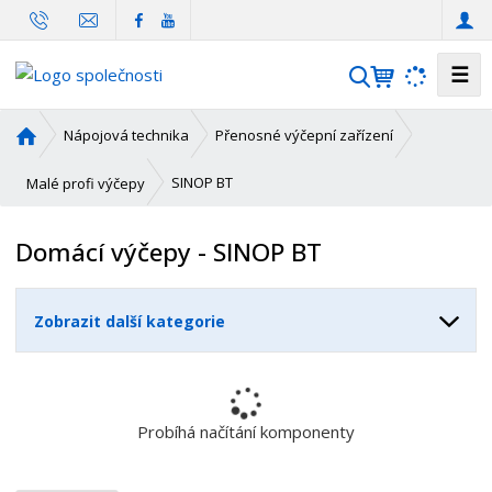
☰
V
y
h
Ú
Nápojová technika
Přenosné výčepní zařízení
l
v
o
e
SINOP BT
Malé profi výčepy
d
d
n
a
Domácí výčepy - SINOP BT
í
t
s
t
Zobrazit další kategorie
r
a
n
a
Probíhá načítání komponenty