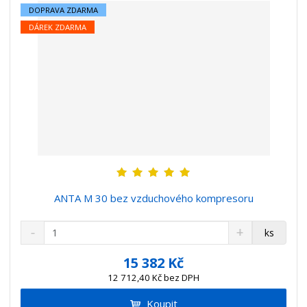
DOPRAVA ZDARMA
DÁREK ZDARMA
ANTA M 30 bez vzduchového kompresoru
S
N
Z
ks
n
a
m
í
v
ě
15 382 Kč
ž
ý
n
12 712,40 Kč bez DPH
i
š
i
t
i
Koupit
t