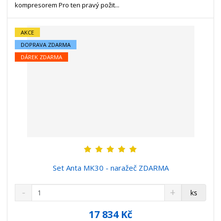
v
t
kompresorem Pro ten pravý požit...
í
v
í
AKCE
DOPRAVA ZDARMA
DÁREK ZDARMA
Set Anta MK30 - naražeč ZDARMA
S
N
Z
ks
n
a
m
í
v
ě
17 834 Kč
ž
ý