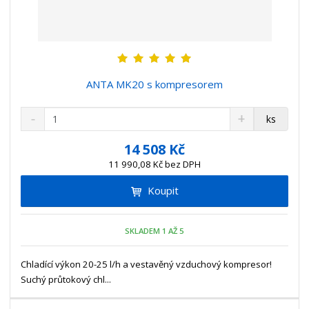
ANTA MK20 s kompresorem
S
N
Z
ks
n
a
m
í
v
ě
14 508 Kč
ž
ý
n
11 990,08 Kč bez DPH
i
š
i
t
i
Koupit
t
m
t
p
n
m
o
o
n
SKLADEM 1 AŽ 5
ž
o
č
s
ž
e
t
s
Chladící výkon 20-25 l/h a vestavěný vzduchový kompresor!
t
v
t
Suchý průtokový chl...
í
v
í