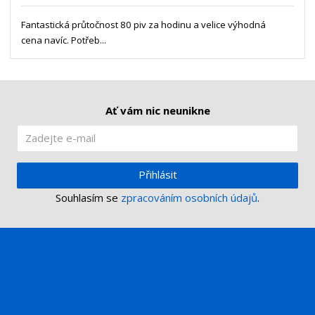
s
ž
e
t
s
Fantastická průtočnost 80 piv za hodinu a velice výhodná
t
v
t
cena navíc. Potřeb...
í
v
í
Ať vám nic neunikne
Přihlásit
Souhlasím se
zpracováním osobních údajů
.