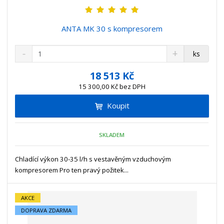
ANTA MK 30 s kompresorem
S
N
Z
ks
n
a
m
í
v
ě
18 513 Kč
ž
ý
n
15 300,00 Kč bez DPH
i
š
i
t
i
Koupit
t
m
t
p
n
m
o
o
n
SKLADEM
ž
o
č
s
ž
e
t
s
Chladící výkon 30-35 l/h s vestavěným vzduchovým
t
v
t
kompresorem Pro ten pravý požitek...
í
v
í
AKCE
DOPRAVA ZDARMA