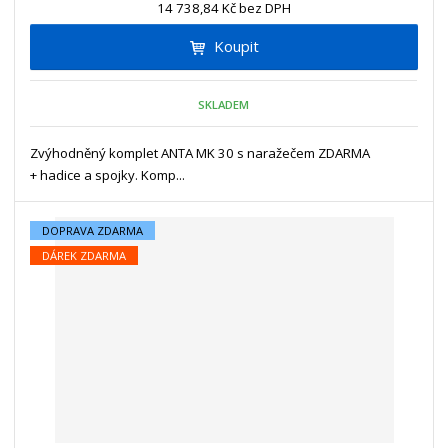
n
14 738,84 Kč bez DPH
i
š
i
t
i
Koupit
t
m
t
p
n
m
o
o
n
SKLADEM
ž
o
č
s
ž
e
t
s
Zvýhodněný komplet ANTA MK 30 s naražečem ZDARMA
t
v
t
+ hadice a spojky. Komp...
í
v
í
DOPRAVA ZDARMA
DÁREK ZDARMA