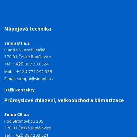
Nápojová technika
Sinop BT a.s.
Planá 95 - areál letiště
370 01 České Budějovice
+420
Tel.:
387 203 524
+420
Mobil:
771 292 335
E-mail:
sinopbt@sinopbt.cz
Další kontakty
Průmyslové chlazení, velkoobchod a klimatizace
Sinop CB a.s.
Pod Stromovkou 205
370 01 České Budějovice
+420
Tel.:
387 203 521