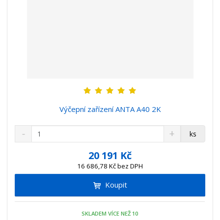
Výčepní zařízení ANTA A40 2K
S
N
Z
ks
n
a
m
í
v
ě
20 191 Kč
ž
ý
n
16 686,78 Kč bez DPH
i
š
i
t
i
Koupit
t
m
t
p
n
m
o
o
n
SKLADEM VÍCE NEŽ 10
ž
o
č