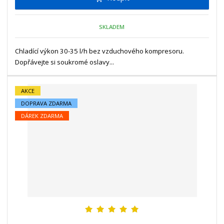
m
t
p
n
m
o
o
n
SKLADEM
ž
o
č
s
ž
e
t
s
Chladící výkon 30-35 l/h bez vzduchového kompresoru.
t
v
t
Dopřávejte si soukromé oslavy...
í
v
í
AKCE
DOPRAVA ZDARMA
DÁREK ZDARMA