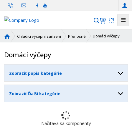
☰
V
y
h
Ú
Domácí výčepy
Chladicí výčepní zařízení
Přenosné
ľ
v
o
a
Domácí výčepy
d
d
n
á
á
v
Zobraziť popis kategórie
s
a
t
n
r
i
Zobraziť Ďalší kategórie
a
e
n
a
Načítava sa komponenty