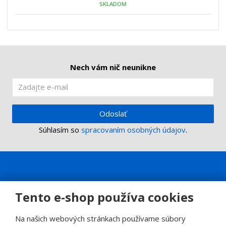
SKLADOM
ž
o
č
s
ž
e
t
s
t
v
t
o
v
o
Nech vám nič neunikne
Odoslať
Súhlasím so
spracovaním osobných údajov
.
Tento e-shop používa cookies
Na našich webových stránkach používame súbory