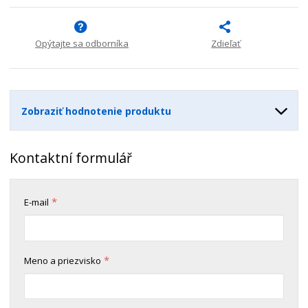
m
ť
p
n
m
o
o
n
ž
o
Opýtajte sa odborníka
Zdieľať
č
s
ž
e
t
s
t
v
t
o
v
Zobraziť hodnotenie produktu
o
Kontaktní formulář
*
E-mail
*
Meno a priezvisko