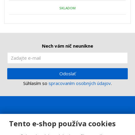
o
o
n
SKLADOM
ž
o
č
s
ž
e
t
s
t
v
t
o
v
o
Nech vám nič neunikne
Odoslať
Súhlasím so
spracovaním osobných údajov
.
Tento e-shop používa cookies