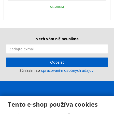
o
o
n
SKLADOM
ž
o
č
s
ž
e
t
s
t
v
t
o
v
o
Nech vám nič neunikne
Odoslať
Súhlasím so
spracovaním osobných údajov
.
Tento e-shop používa cookies