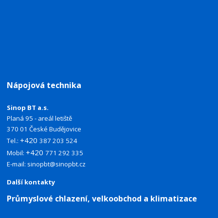
Nápojová technika
Sinop BT a.s.
Planá 95 - areál letiště
370 01 České Budějovice
+420
Tel.:
387 203 524
+420
Mobil:
771 292 335
E-mail:
sinopbt@sinopbt.cz
Další kontakty
Průmyslové chlazení, velkoobchod a klimatizace