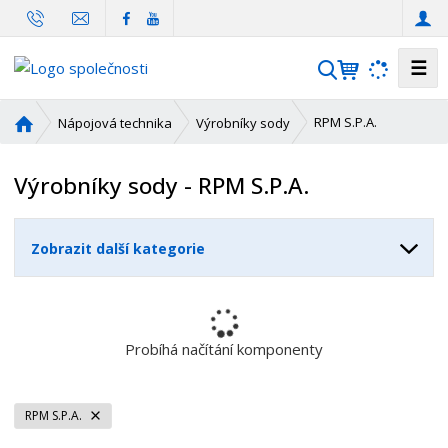
☰
V
y
h
Ú
RPM S.P.A.
Nápojová technika
Výrobníky sody
l
v
o
e
Výrobníky sody - RPM S.P.A.
d
d
n
a
í
t
Zobrazit další kategorie
s
t
r
a
n
Probíhá načítání komponenty
a
RPM S.P.A.