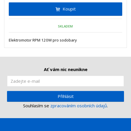
i
t
i
Koupit
t
m
t
p
n
m
o
o
n
SKLADEM
ž
o
č
s
ž
e
t
s
Elektromotor RPM 120W pro sodobary
t
v
t
í
v
í
Ať vám nic neunikne
Přihlásit
Souhlasím se
zpracováním osobních údajů
.