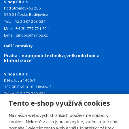
Sinop CB a.s.
Pod Stromovkou 205
370 01 České Budějovice
+420
Tel.:
387 203 521
+420
Mobil:
777 721 521
E-mail:
sinopcb@sinop.cz
Další kontakty
Praha - nápojová technika,velkoobchod a
klimatizace
Sinop CB a.s.
K Hrušovu 1400/1
102 00 Praha 10 - Hostivař
+420
Tel.:
272 700 671
+420
Mobil:
774 335 918
Tento e-shop využívá cookies
E-mail:
sinoppraha@sinop.cz
Na našich webových stránkách používáme soubory
Další kontakty
cookies. Některé z nich jsou nezbytné, zatímco jiné nám
pomáhají vylepšit tento web a váš uživatelský zážitek.