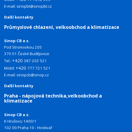
E-mail:
sinopbt@sinopbt.cz
Další kontakty
Průmyslové chlazení, velkoobchod a klimatizace
Sinop CB a.s.
Pod Stromovkou 205
370 01 České Budějovice
+420
Tel.:
387 203 521
+420
Mobil:
777 721 521
E-mail:
sinopcb@sinop.cz
Další kontakty
Praha - nápojová technika,velkoobchod a
klimatizace
Sinop CB a.s.
K Hrušovu 1400/1
102 00 Praha 10 - Hostivař