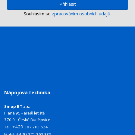
Přihlásit
Souhlasím se
zpracováním osobních údajů
.
Nápojová technika
Sinop BT a.s.
Planá 95 - areál letiště
370 01 České Budějovice
+420
Tel.:
387 203 524
+420
Mobil:
771 292 335