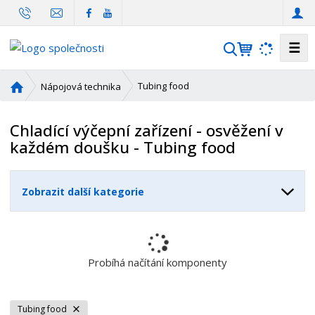
☰
V
y
h
Ú
Tubing food
Nápojová technika
l
v
o
e
Chladící výčepní zařízení - osvěžení v
d
d
každém doušku - Tubing food
n
a
í
t
s
Zobrazit další kategorie
t
r
a
n
a
Probíhá načítání komponenty
Tubing food