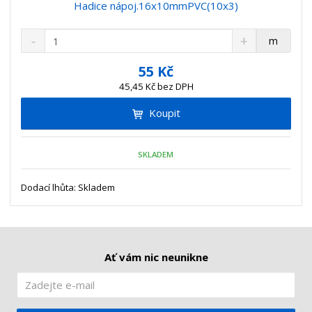
Hadice nápoj.16x10mmPVC(10x3)
S
N
Z
m
n
a
m
í
v
ě
55 Kč
ž
ý
n
45,45 Kč bez DPH
i
š
i
t
i
Koupit
t
m
t
p
n
m
o
o
n
SKLADEM
ž
o
č
s
ž
e
t
s
Dodací lhůta: Skladem
t
v
t
í
v
í
Ať vám nic neunikne