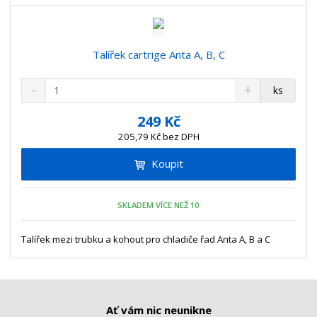
v
t
í
v
í
Talířek cartrige Anta A, B, C
S
N
Z
ks
n
a
m
í
v
ě
249 Kč
ž
ý
n
205,79 Kč bez DPH
i
š
i
t
i
Koupit
t
m
t
p
n
m
o
o
n
SKLADEM VÍCE NEŽ 10
ž
o
č
s
ž
e
t
s
Talířek mezi trubku a kohout pro chladiče řad Anta A, B a C
t
v
t
í
v
í
Ať vám nic neunikne