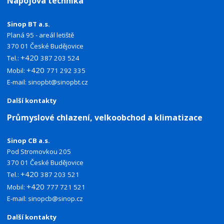
Nápojová technika
Sinop BT a.s.
Planá 95 - areál letiště
370 01 České Budějovice
+420
Tel.:
387 203 524
+420
Mobil:
771 292 335
E-mail:
sinopbt@sinopbt.cz
Další kontakty
Průmyslové chlazení, velkoobchod a klimatizace
Sinop CB a.s.
Pod Stromovkou 205
370 01 České Budějovice
+420
Tel.:
387 203 521
+420
Mobil:
777 721 521
E-mail:
sinopcb@sinop.cz
Další kontakty