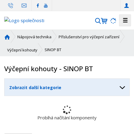
☰
V
y
h
Ú
Nápojová technika
Příslušenství pro výčepní zařízení
l
v
o
e
SINOP BT
Výčepní kohouty
d
d
n
a
Výčepní kohouty - SINOP BT
í
t
s
t
Zobrazit další kategorie
r
a
n
a
Probíhá načítání komponenty