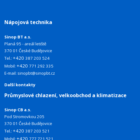
Nápojová technika
Sinop BT a.s.
Planá 95 - areál letiště
370 01 České Budějovice
+420
Tel.:
387 203 524
+420
Mobil:
771 292 335
E-mail:
sinopbt@sinopbt.cz
Další kontakty
Průmyslové chlazení, velkoobchod a klimatizace
Sinop CB a.s.
Pod Stromovkou 205
370 01 České Budějovice
+420
Tel.:
387 203 521
+420
Mobil:
777 721 521