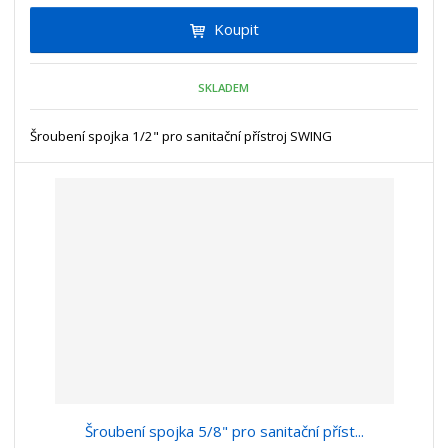
i
t
i
Koupit
t
m
t
p
n
m
o
o
n
SKLADEM
ž
o
č
s
ž
e
t
s
Šroubení spojka 1/2" pro sanitační přístroj SWING
t
v
t
í
v
í
Šroubení spojka 5/8" pro sanitační příst...