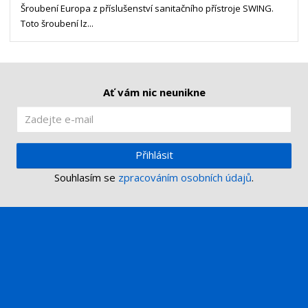
t
s
Šroubení Europa z příslušenství sanitačního přístroje SWING.
t
v
t
Toto šroubení lz...
í
v
í
Ať vám nic neunikne
Přihlásit
Souhlasím se
zpracováním osobních údajů
.