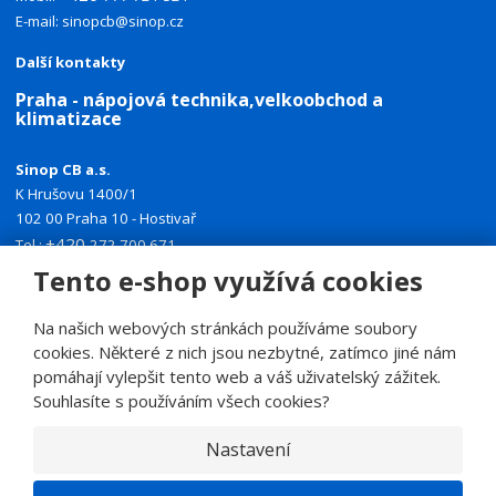
E-mail:
sinopcb@sinop.cz
Další kontakty
Praha - nápojová technika,velkoobchod a
klimatizace
Sinop CB a.s.
K Hrušovu 1400/1
102 00 Praha 10 - Hostivař
+420
Tel.:
272 700 671
+420
Tento e-shop využívá cookies
Mobil:
774 335 918
E-mail:
sinoppraha@sinop.cz
Na našich webových stránkách používáme soubory
Další kontakty
cookies. Některé z nich jsou nezbytné, zatímco jiné nám
pomáhají vylepšit tento web a váš uživatelský zážitek.
Souhlasíte s používáním všech cookies?
Nastavení
© 2026, SINOP CB a.s.