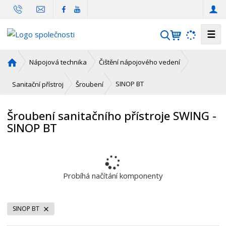
☰
V
y
h
Ú
Nápojová technika
Čištění nápojového vedení
l
v
o
e
SINOP BT
Sanitační přístroj
Šroubení
d
d
n
a
Šroubení sanitačního přístroje SWING -
í
t
SINOP BT
s
t
r
a
n
Probíhá načítání komponenty
a
SINOP BT