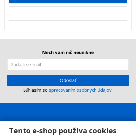
p
n
m
o
o
n
ž
o
č
s
ž
e
t
s
t
v
t
o
v
o
Nech vám nič neunikne
Odoslať
Súhlasím so
spracovaním osobných údajov
.
Tento e-shop používa cookies