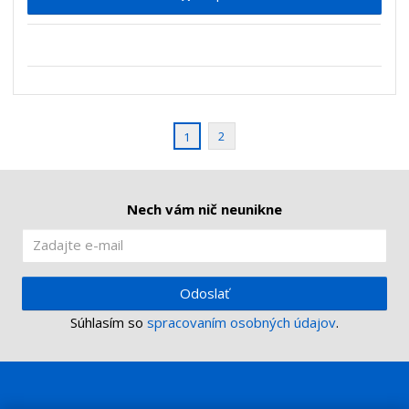
m
ť
p
n
m
o
o
n
ž
o
č
s
ž
e
t
s
t
v
t
o
v
2
1
o
Nech vám nič neunikne
Odoslať
Súhlasím so
spracovaním osobných údajov
.