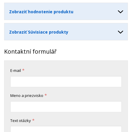
v
t
o
v
Zobraziť hodnotenie produktu
o
Zobraziť Súvisiace produkty
Kontaktní formulář
*
E-mail
*
Meno a priezvisko
*
Text otázky