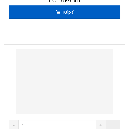
€ 576.99 bez DPH
i
š
i
t
i
Kúpiť
ť
m
ť
p
n
m
o
o
n
ž
o
č
s
ž
e
t
s
t
v
t
o
v
o
S
N
Z
n
a