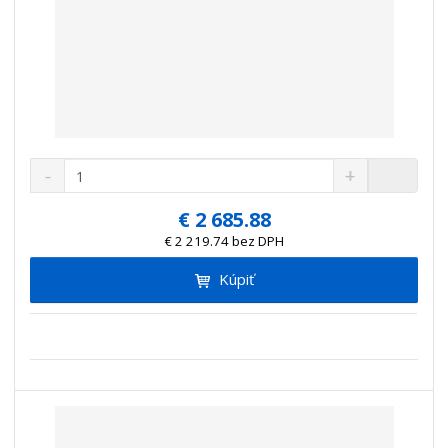
S
N
Z
n
a
m
í
v
e
€ 2 685.88
ž
ý
n
€ 2 219.74 bez DPH
i
š
i
t
i
Kúpiť
ť
m
ť
p
n
m
o
o
n
ž
o
č
s
ž
e
t
s
t
v
t
o
v
o