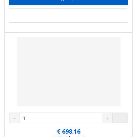
m
ť
p
n
m
o
o
n
ž
o
č
s
ž
e
t
s
t
v
t
o
v
o
S
N
Z
n
a
m
í
v
e
€ 698.16
ž
ý
n