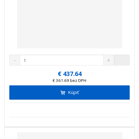
k
k
o
e
o
o
v
p
r
v
v
ý
o
ý
ý
v
d
v
v
ý
u
ý
ý
p
k
p
p
i
t
S
N
i
i
s
Z
o
n
a
s
s
m
v
í
v
e
€ 437.64
ž
ý
n
€ 361.69 bez DPH
i
š
i
t
i
Kúpiť
ť
m
ť
p
n
m
o
o
n
ž
o
č
s
ž
e
t
s
t
v
t
o
v