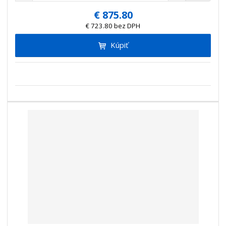
m
í
v
e
€ 875.80
ž
ý
n
€ 723.80 bez DPH
i
š
i
t
i
Kúpiť
ť
m
ť
p
n
m
o
o
n
ž
o
č
s
ž
e
t
s
t
v
t
o
v
o