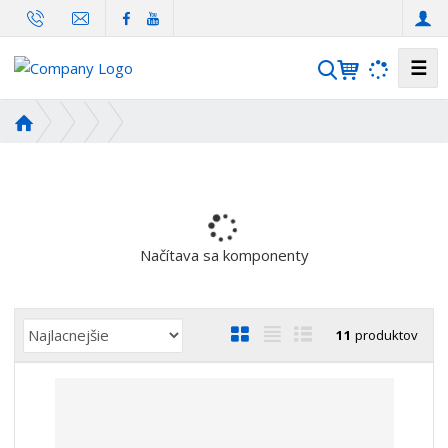
☰
V
y
h
Ú
ľ
v
o
a
d
d
n
á
á
v
s
Načítava sa komponenty
a
t
n
r
i
a
R
O
T
R
11
produktov
n
e
a
b
a
i
a
d
r
b
a
e
á
u
d
n
z
ľ
k
i