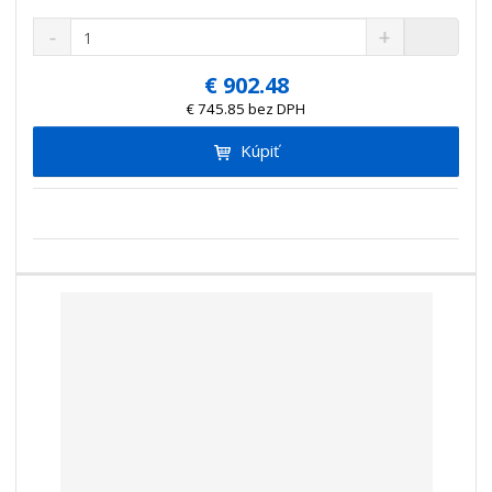
S
N
Z
n
a
m
í
v
e
€ 902.48
ž
ý
n
€ 745.85 bez DPH
i
š
i
t
i
Kúpiť
ť
m
ť
p
n
m
o
o
n
ž
o
č
s
ž
e
t
s
t
v
t
o
v
o