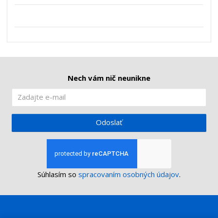
n
m
o
o
n
ž
o
č
s
ž
e
t
s
t
v
t
o
v
o
Nech vám nič neunikne
Odoslať
Súhlasím so
spracovaním osobných údajov
.