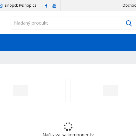
sinopcb@sinop.cz
Obchod
V
Načítava sa komponenty