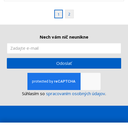
t
s
t
v
t
o
v
2
1
o
Nech vám nič neunikne
Odoslať
Súhlasím so
spracovaním osobných údajov
.