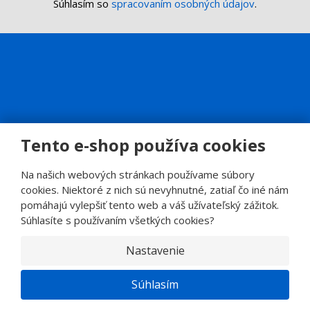
Súhlasím so
spracovaním osobných údajov
.
Tento e-shop používa cookies
Na našich webových stránkach používame súbory
cookies. Niektoré z nich sú nevyhnutné, zatiaľ čo iné nám
pomáhajú vylepšiť tento web a váš užívateľský zážitok.
© 2026, SINOP CB a.s.
Súhlasíte s používaním všetkých cookies?
E
B
VYROBILA
R
Nastavenie
Á
N
A
.
Súhlasím
C
Z