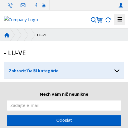
☰
V
y
h
Ú
LU-VE
ľ
v
o
a
- LU-VE
d
d
n
á
á
v
Zobraziť Ďalší kategórie
s
a
t
n
r
i
a
Nech vám nič neunikne
n
e
a
Odoslať