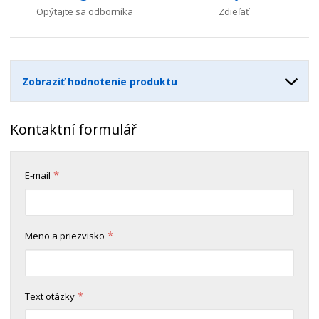
n
m
o
o
n
Opýtajte sa odborníka
Zdieľať
ž
o
č
s
ž
e
t
s
t
v
t
Zobraziť hodnotenie produktu
o
v
o
Kontaktní formulář
*
E-mail
*
Meno a priezvisko
*
Text otázky