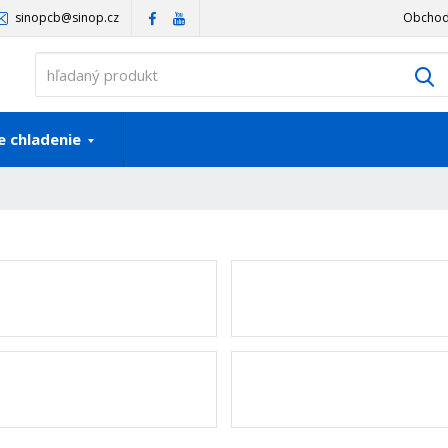
sinopcb@sinop.cz
Obchod
V
 chladenie