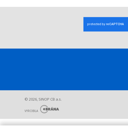
© 2026, SINOP CB a.s.
E
B
VYROBILA
R
Á
N
A
.