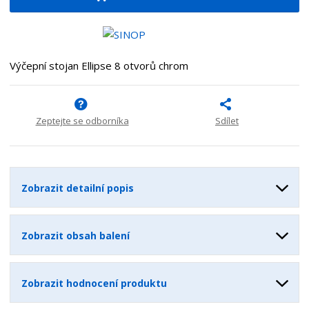
i
š
i
t
i
t
m
t
p
n
m
o
o
n
Výčepní stojan Ellipse 8 otvorů chrom
ž
o
č
s
ž
e
t
s
t
v
t
Zeptejte se odborníka
Sdílet
í
v
í
Zobrazit detailní popis
Zobrazit obsah balení
Zobrazit hodnocení produktu