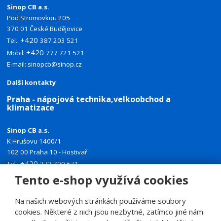
Sinop CB a.s.
Pod Stromovkou 205
370 01 České Budějovice
+420
Tel.:
387 203 521
+420
Mobil:
777 721 521
E-mail:
sinopcb@sinop.cz
Další kontakty
Praha - nápojová technika,velkoobchod a
klimatizace
Sinop CB a.s.
K Hrušovu 1400/1
102 00 Praha 10 - Hostivař
+420
Tel.:
272 700 671
+420
Mobil:
774 335 918
Tento e-shop využívá cookies
E-mail:
sinoppraha@sinop.cz
Na našich webových stránkách používáme soubory
Další kontakty
cookies. Některé z nich jsou nezbytné, zatímco jiné nám