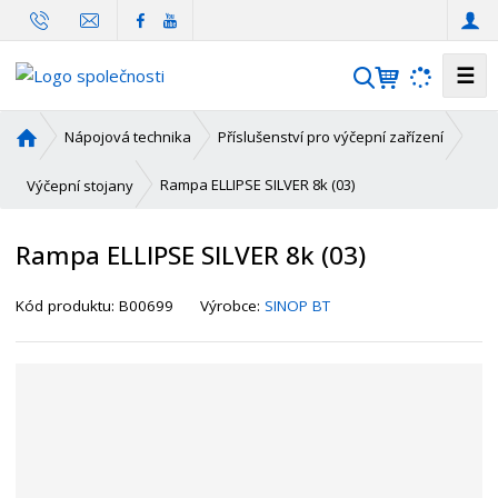
☰
V
y
h
Ú
Nápojová technika
Příslušenství pro výčepní zařízení
l
v
o
e
Rampa ELLIPSE SILVER 8k (03)
Výčepní stojany
d
d
n
a
Rampa ELLIPSE SILVER 8k (03)
í
t
s
K
Kód produktu:
B00699
Výrobce:
SINOP BT
t
ó
r
d
a
d
n
o
a
d
a
v
a