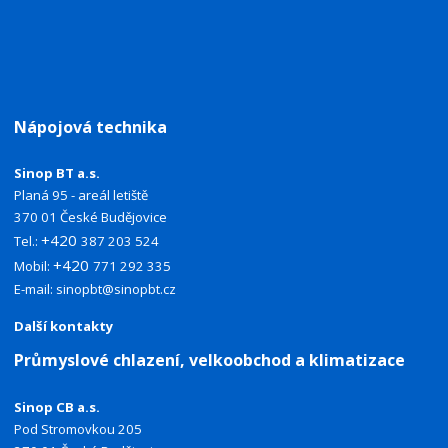
Nápojová technika
Sinop BT a.s.
Planá 95 - areál letiště
370 01 České Budějovice
+420
Tel.:
387 203 524
+420
Mobil:
771 292 335
E-mail:
sinopbt@sinopbt.cz
Další kontakty
Průmyslové chlazení, velkoobchod a klimatizace
Sinop CB a.s.
Pod Stromovkou 205