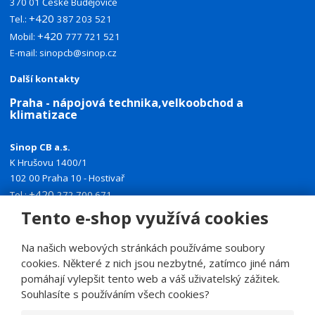
370 01 České Budějovice
+420
Tel.:
387 203 521
+420
Mobil:
777 721 521
E-mail:
sinopcb@sinop.cz
Další kontakty
Praha - nápojová technika,velkoobchod a
klimatizace
Sinop CB a.s.
K Hrušovu 1400/1
102 00 Praha 10 - Hostivař
+420
Tel.:
272 700 671
+420
Mobil:
774 335 918
Tento e-shop využívá cookies
E-mail:
sinoppraha@sinop.cz
Na našich webových stránkách používáme soubory
Další kontakty
cookies. Některé z nich jsou nezbytné, zatímco jiné nám
pomáhají vylepšit tento web a váš uživatelský zážitek.
Souhlasíte s používáním všech cookies?