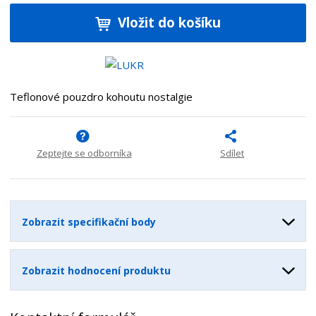
í
v
ě
ž
ý
Vložit do košíku
n
i
š
i
t
i
t
m
t
p
n
m
o
o
n
Teflonové pouzdro kohoutu nostalgie
ž
o
č
s
ž
e
t
s
t
v
t
Zeptejte se odborníka
Sdílet
í
v
í
Zobrazit specifikační body
Zobrazit hodnocení produktu