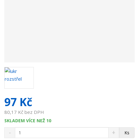
v
a
t
e
l
e
:
4
2
5
9
2
2
5
97 Kč
80,17 Kč bez DPH
SKLADEM VÍCE NEŽ 10
S
N
Z
Ks
n
a
m