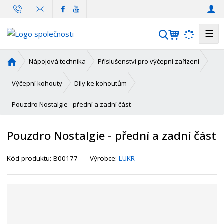
☰
V
y
h
Ú
Nápojová technika
Příslušenství pro výčepní zařízení
l
v
o
e
Výčepní kohouty
Díly ke kohoutům
d
d
Pouzdro Nostalgie - přední a zadní část
n
a
í
t
s
Pouzdro Nostalgie - přední a zadní část
t
r
K
Kód produktu:
B00177
Výrobce:
LUKR
a
ó
n
d
a
d
o
d
a