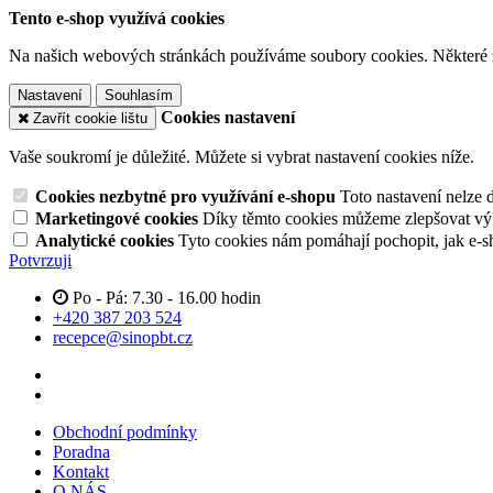
Tento e-shop využívá cookies
Na našich webových stránkách používáme soubory cookies. Některé z n
Nastavení
Souhlasím
Cookies nastavení
Zavřít cookie lištu
Vaše soukromí je důležité. Můžete si vybrat nastavení cookies níže.
Cookies nezbytné pro využívání e-shopu
Toto nastavení nelze 
Marketingové cookies
Díky těmto cookies můžeme zlepšovat výko
Analytické cookies
Tyto cookies nám pomáhají pochopit, jak e-s
Potvrzuji
Po - Pá: 7.30 - 16.00 hodin
+420 387 203 524
recepce@sinopbt.cz
Obchodní podmínky
Poradna
Kontakt
O NÁS