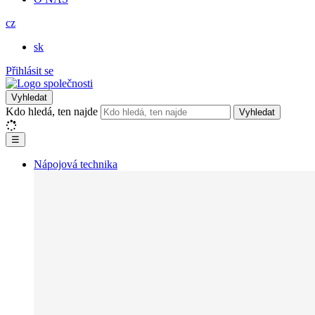
cz
sk
Přihlásit se
Vyhledat
Kdo hledá, ten najde
Vyhledat
☰
Nápojová technika