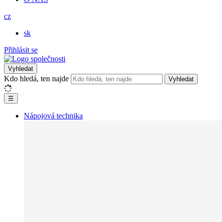
cz
sk
Přihlásit se
Vyhledat
Kdo hledá, ten najde
Vyhledat
☰
Nápojová technika