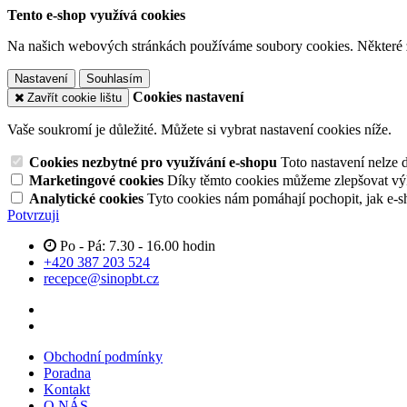
Tento e-shop využívá cookies
Na našich webových stránkách používáme soubory cookies. Některé z n
Nastavení
Souhlasím
Cookies nastavení
Zavřít cookie lištu
Vaše soukromí je důležité. Můžete si vybrat nastavení cookies níže.
Cookies nezbytné pro využívání e-shopu
Toto nastavení nelze 
Marketingové cookies
Díky těmto cookies můžeme zlepšovat výko
Analytické cookies
Tyto cookies nám pomáhají pochopit, jak e-s
Potvrzuji
Po - Pá: 7.30 - 16.00 hodin
+420 387 203 524
recepce@sinopbt.cz
Obchodní podmínky
Poradna
Kontakt
O NÁS