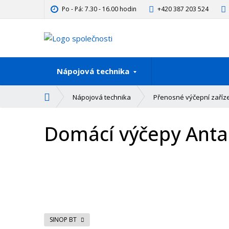
Po - Pá: 7.30 - 16.00 hodin
+420 387 203 524
Nápojová technika
Ú
Nápojová technika
Přenosné výčepní zaříz
v
o
Domácí výčepy Anta
d
n
í
s
t
r
a
n
a
SINOP BT