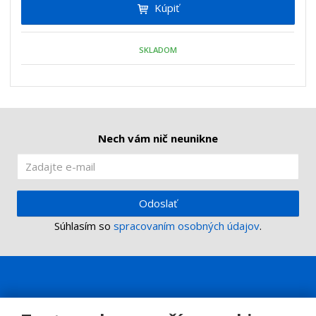
Kúpiť
ť
m
ť
p
n
m
o
o
n
SKLADOM
ž
o
č
s
ž
e
t
s
t
v
t
o
v
o
Nech vám nič neunikne
Odoslať
Súhlasím so
spracovaním osobných údajov
.