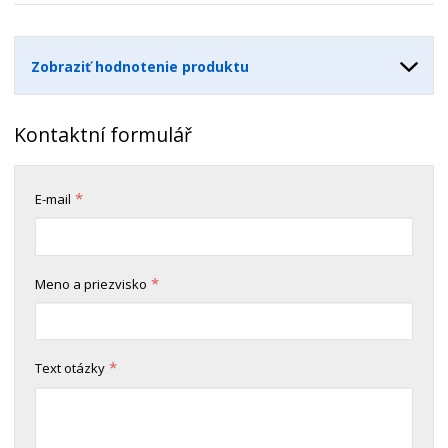
t
s
t
v
t
o
v
Zobraziť hodnotenie produktu
o
Kontaktní formulář
*
E-mail
*
Meno a priezvisko
*
Text otázky