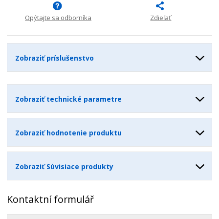
n
m
o
o
n
ž
o
Opýtajte sa odborníka
Zdieľať
č
s
ž
e
t
s
t
v
t
o
v
Zobraziť príslušenstvo
o
Zobraziť technické parametre
Zobraziť hodnotenie produktu
Zobraziť Súvisiace produkty
Kontaktní formulář