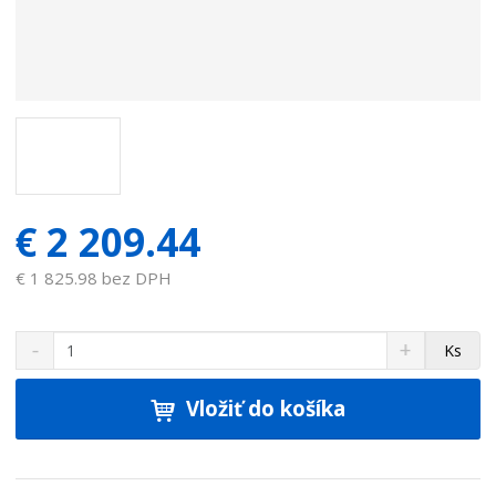
a
:
7
0
5
2
0
0
3
€ 2 209.44
€ 1 825.98 bez DPH
S
N
Z
Ks
n
a
m
í
v
e
ž
ý
Vložiť do košíka
n
i
š
i
t
i
ť
m
ť
p