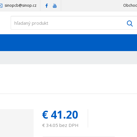
sinopcb@sinop.cz
Obchod
V
€ 41.20
€ 34.05 bez DPH